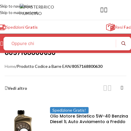
Skip to navigation
Skip to main content
Spedizioni
Gratis
Resi
Faci
8057168800630
Home
/
Prodotto Codice a Barre EAN
/
8057168800630
Vedi altro
Spedizione Gratis!
Olio Motore Sintetico 5W-40 Benzina
Diesel 1L Auto Avviamento a Freddo