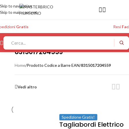
Skip to navigation
Skip to main content
pedizioni
Gratis
Resi
Faci
8315017204559
Home
/
Prodotto Codice a Barre EAN
/
8315017204559
Vedi altro
Spedizione Gratis!
Tagliabordi Elettrico