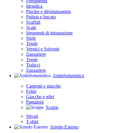
Ferramenta
Idraulica
Piscine e idromassaggio
Pulizia e bucato
Scaffali
Scale
Strumenti di misurazione
Stufe
Tende
Vernici e Solventi
Zanzariere
Tende
Tralicci
Zanzariere
Antinfortunistica
Cappotti e giacche
Felpe
Giacche e gilet
Pantaloni
Scarpe
Stivali
T-shirt
Arredo Esterno