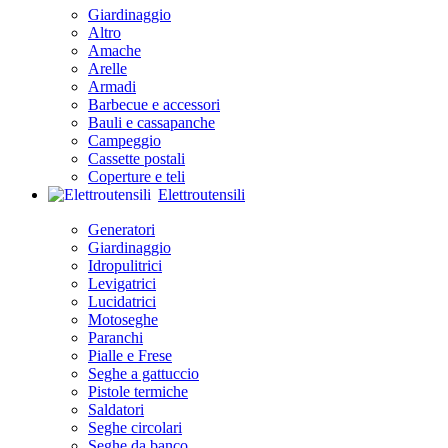
Giardinaggio
Altro
Amache
Arelle
Armadi
Barbecue e accessori
Bauli e cassapanche
Campeggio
Cassette postali
Coperture e teli
Elettroutensili
Generatori
Giardinaggio
Idropulitrici
Levigatrici
Lucidatrici
Motoseghe
Paranchi
Pialle e Frese
Seghe a gattuccio
Pistole termiche
Saldatori
Seghe circolari
Seghe da banco