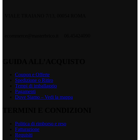
VIALE TRAIANO 7/13, 00054 ROMA
ecommerce@masterbrico.it
06.45424090
GUIDA ALL’ACQUISTO
Coupon e Offerte
Spedizione o Ritiro
Tempi di imballaggio
Pagamenti
Dove Siamo – Vedi la mappa
TERMINI E CONDIZIONI
Politica di rimborso e reso
Fatturazione
Requisiti