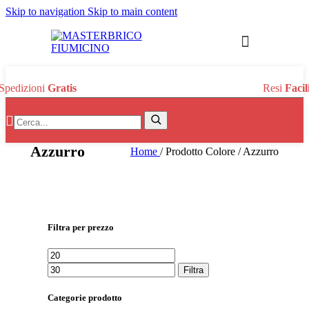
Skip to navigation
Skip to main content
Spedizioni
Gratis
Resi
Facil
Search:
Search
Azzurro
Home
/
Prodotto Colore
/
Azzurro
Filtra per prezzo
Prezzo
Prezzo
Min
Max
Filtra
Categorie prodotto