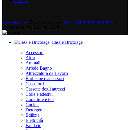
Privacy
Masterbrico srl
2026 By Software
MASTERBRICO FIUMICINO
. E-
P.I. 12384831009
COMMERCE.
Casa e Bricolage
Accessori
Altro
Animali
Arredo Bagno
Attrezzatura da Lavoro
Barbecue e accessori
Casseforti
Cassette degli attrezzi
Colle e adesivi
Coperture e teli
Cucina
Detergenti
Edilizia
Elettricità
Fai da te