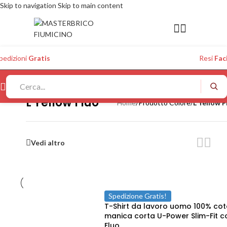
Skip to navigation
Skip to main content
pedizioni
Gratis
Resi
Faci
L Yellow Fluo
Home
/
Prodotto Colore
/
L Yellow F
Vedi altro
Spedizione Gratis!
T-Shirt da lavoro uomo 100% co
manica corta U-Power Slim-Fit co
Fluo