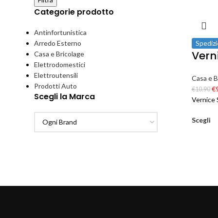
Categorie prodotto
Antinfortunistica
Arredo Esterno
Spedizi
Vern
Casa e Bricolage
Elettrodomestici
Elettroutensili
Casa e B
Prodotti Auto
€
€
10.90
Scegli la Marca
Vernice 
Scegli