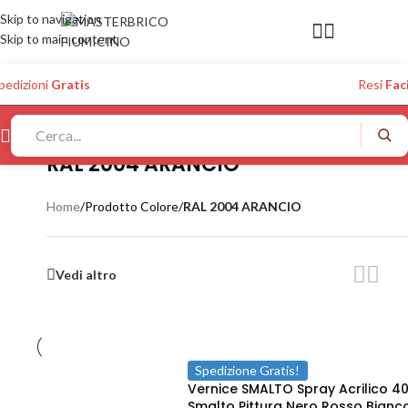
Skip to navigation
Skip to main content
pedizioni
Gratis
Resi
Faci
RAL 2004 ARANCIO
Home
/
Prodotto Colore
/
RAL 2004 ARANCIO
Vedi altro
Spedizione Gratis!
Vernice SMALTO Spray Acrilico 4
Smalto Pittura Nero Rosso Bianc