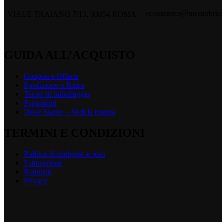
ecommerce@masterbrico
VIALE TRAIANO 7/13, 00054 ROMA
GUIDA ALL’ACQUISTO
Coupon e Offerte
Spedizione o Ritiro
Tempi di imballaggio
Pagamenti
Dove Siamo – Vedi la mappa
TERMINI E CONDIZIONI
Politica di rimborso e reso
Fatturazione
Requisiti
Privacy