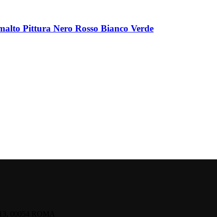
lto Pittura Nero Rosso Bianco Verde
13, 00054 ROMA