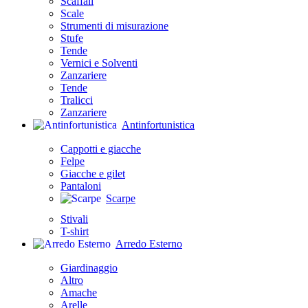
Scaffali
Scale
Strumenti di misurazione
Stufe
Tende
Vernici e Solventi
Zanzariere
Tende
Tralicci
Zanzariere
Antinfortunistica
Cappotti e giacche
Felpe
Giacche e gilet
Pantaloni
Scarpe
Stivali
T-shirt
Arredo Esterno
Giardinaggio
Altro
Amache
Arelle