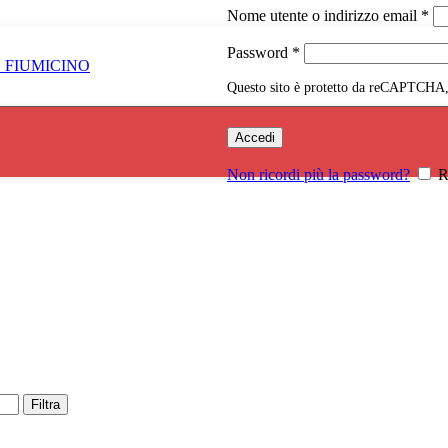
Ric
Nome utente o indirizzo email
*
Richiesto
Password
*
Questo sito è protetto da reCAPTCHA, 
Accedi
Non ricordi più la password?
R
Filtra