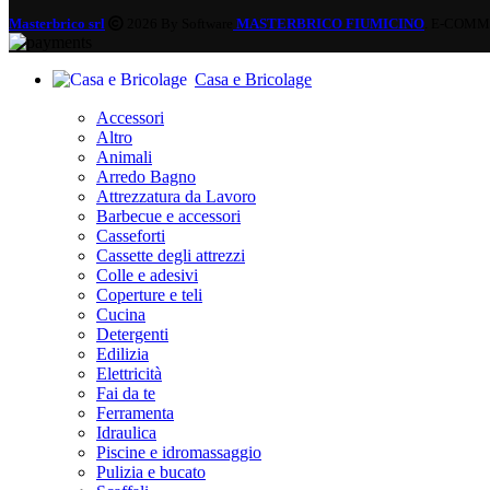
Masterbrico srl
2026 By Software
MASTERBRICO FIUMICINO
. E-COMM
Casa e Bricolage
Accessori
Altro
Animali
Arredo Bagno
Attrezzatura da Lavoro
Barbecue e accessori
Casseforti
Cassette degli attrezzi
Colle e adesivi
Coperture e teli
Cucina
Detergenti
Edilizia
Elettricità
Fai da te
Ferramenta
Idraulica
Piscine e idromassaggio
Pulizia e bucato