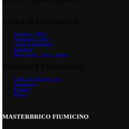
ecommerce@masterbrico.it
06.45424090
GUIDA ALL’ACQUISTO
Coupon e Offerte
Spedizione o Ritiro
Tempi di imballaggio
Pagamenti
Dove Siamo – Vedi la mappa
TERMINI E CONDIZIONI
Politica di rimborso e reso
Fatturazione
Requisiti
Privacy
MASTERBRICO FIUMICINO