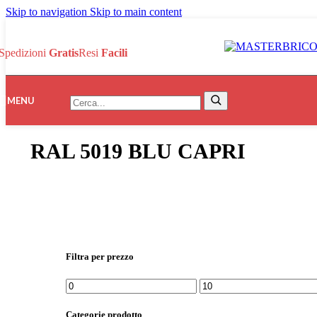
Skip to navigation
Skip to main content
Spedizioni
Gratis
Resi
Facili
Search:
MENU
Search
RAL 5019 BLU CAPRI
Filtra per prezzo
Prezzo
Prezzo
Min
Max
Categorie prodotto