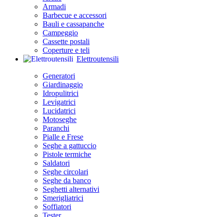
Armadi
Barbecue e accessori
Bauli e cassapanche
Campeggio
Cassette postali
Coperture e teli
Elettroutensili
Generatori
Giardinaggio
Idropulitrici
Levigatrici
Lucidatrici
Motoseghe
Paranchi
Pialle e Frese
Seghe a gattuccio
Pistole termiche
Saldatori
Seghe circolari
Seghe da banco
Seghetti alternativi
Smerigliatrici
Soffiatori
Tester