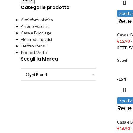
Categorie prodotto
Spedizi
Rete 
Antinfortunistica
Arredo Esterno
Casa e Bricolage
Casa e B
Elettrodomestici
€
12.90
-
Elettroutensili
RETE Z
Prodotti Auto
Scegli la Marca
Scegli
-15%
Spedizi
Rete
Casa e B
€
16.90
-