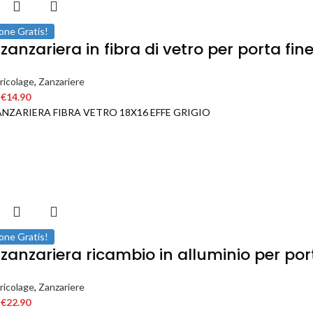
one Gratis!
zanzariera in fibra di vetro per porta fi
ricolage
,
Zanzariere
€
14.90
ANZARIERA FIBRA VETRO 18X16 EFFE GRIGIO
one Gratis!
 zanzariera ricambio in alluminio per por
ricolage
,
Zanzariere
€
22.90