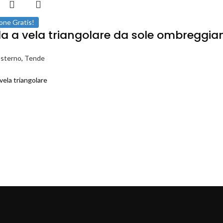
one Gratis!
a a vela triangolare da sole ombreggiant
Esterno
,
Tende
vela triangolare