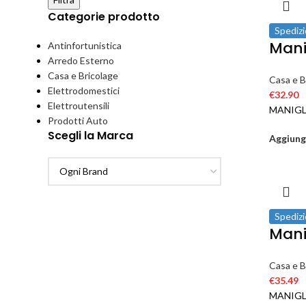
Categorie prodotto
Spedizi
Mani
Antinfortunistica
Arredo Esterno
Casa e Bricolage
Casa e B
Elettrodomestici
€
32.90
Elettroutensili
MANIGL
Prodotti Auto
Scegli la Marca
Aggiungi
Spedizi
Mani
Casa e B
€
35.49
MANIGL