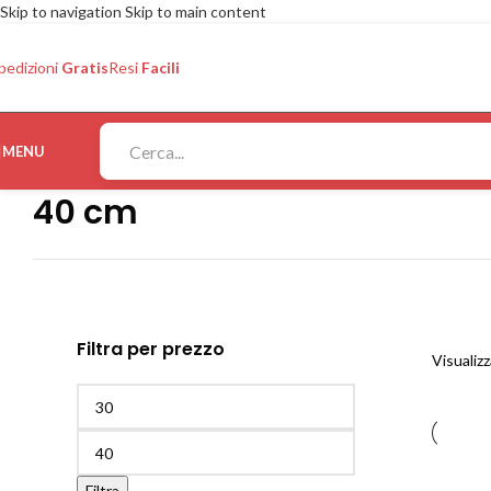
Skip to navigation
Skip to main content
pedizioni
Gratis
Resi
Facili
MENU
40 cm
Filtra per prezzo
Visualizz
Filtra