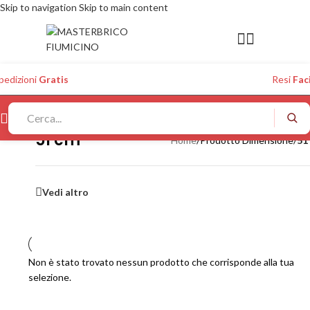
Skip to navigation
Skip to main content
pedizioni
Gratis
Resi
Faci
51 cm
Home
/
Prodotto Dimensione
/
51
Vedi altro
Non è stato trovato nessun prodotto che corrisponde alla tua
selezione.