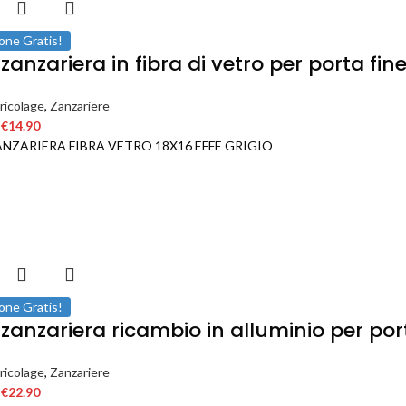
one Gratis!
zanzariera in fibra di vetro per porta fi
ricolage
,
Zanzariere
€
14.90
ANZARIERA FIBRA VETRO 18X16 EFFE GRIGIO
one Gratis!
 zanzariera ricambio in alluminio per por
ricolage
,
Zanzariere
€
22.90