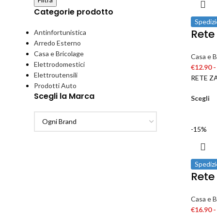
Categorie prodotto
Spedizi
Rete 
Antinfortunistica
Arredo Esterno
Casa e Bricolage
Casa e B
Elettrodomestici
€
12.90
-
Elettroutensili
RETE Z
Prodotti Auto
Scegli la Marca
Scegli
-15%
Spedizi
Rete
Casa e B
€
16.90
-