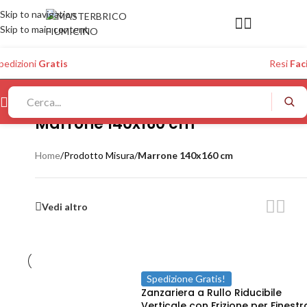
Skip to navigation
Skip to main content
pedizioni
Gratis
Resi
Faci
Marrone 140x160 cm
Home
/
Prodotto Misura
/
Marrone 140x160 cm
Vedi altro
Spedizione Gratis!
Zanzariera a Rullo Riducibile
Verticale con Frizione per Finestr