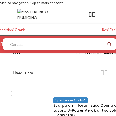
Skip to navigation
Skip to main content
pedizioni
Gratis
Resi
Faci
35
Home
/
Prodotto Numero
Vedi altro
Spedizione Gratis!
Scarpa antinfortunistica Donna 
Lavoro U-Power Verok antiscivol
S1P SRC ESD