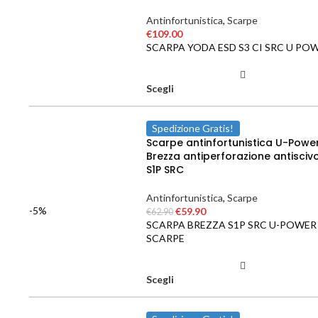
Antinfortunistica
,
Scarpe
€
109.00
SCARPA YODA ESD S3 CI SRC U PO
Scegli
Spedizione Gratis!
Scarpe antinfortunistica U-Powe
Brezza antiperforazione antisciv
S1P SRC
Antinfortunistica
,
Scarpe
-5%
€
59.90
€
62.90
SCARPA BREZZA S1P SRC U-POWER
SCARPE
Scegli