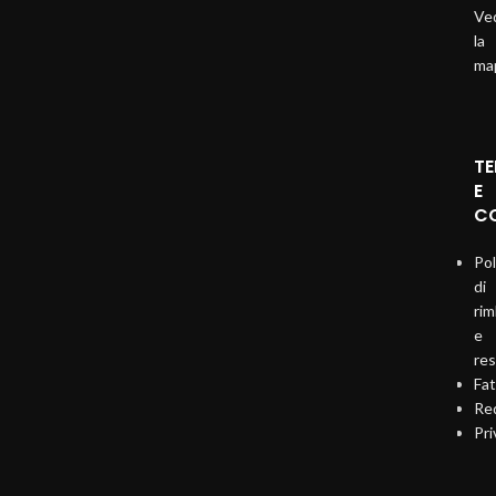
Ve
la
ma
TE
E
CO
Pol
di
ri
e
re
Fat
Req
Pri