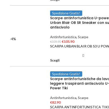
Spedizione Gratis!
Scarpe antinfortunistica U-powe
Urban Blair OB SR Sneaker con s
antiscivolo
Antinfortunistica
,
Scarpe
-4%
€
105.90
€
109.90
SCARPA URBAN BLAIR OB S3 U PO
Scegli
Spedizione Gratis!
Scarpe antinfortunistiche da lav
leggere traspiranti antiscivolo U
Power Tiki
Antinfortunistica
,
Scarpe
€
82.90
SCARPA ANTINFORTUNISTICA TIKI