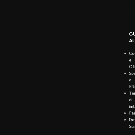
G
AL
Co
e
Of
Sp
o
Rit
Te
di
imb
Pa
Do
Si
–