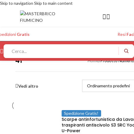
Skip to navigation
Skip to main content
pedizioni
Gratis
Resi
Faci
41
Home
/
Prodotto Numero
Vedi altro
Spedizione Gratis!
Scarpe antinfortunistica da Lavo
traspiranti antiscivolo S3 SRC Yo
U-Power