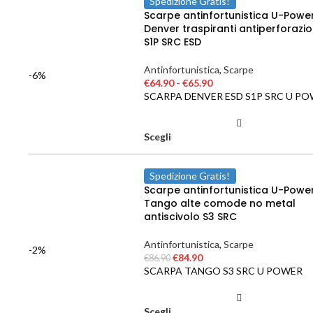
Spedizione Gratis!
Scarpe antinfortunistica U-Powe
Denver traspiranti antiperforazi
S1P SRC ESD
Antinfortunistica
,
Scarpe
-6%
€
64.90
-
€
65.90
SCARPA DENVER ESD S1P SRC U P
Scegli
Spedizione Gratis!
Scarpe antinfortunistica U-Powe
Tango alte comode no metal
antiscivolo S3 SRC
Antinfortunistica
,
Scarpe
-2%
€
84.90
€
86.90
SCARPA TANGO S3 SRC U POWER
Scegli