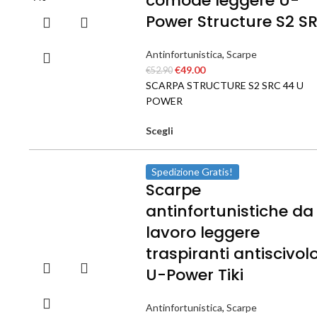
comode leggere U-
Power Structure S2 S
Antinfortunistica
,
Scarpe
€
49.00
€
52.90
SCARPA STRUCTURE S2 SRC 44 U
POWER
Scegli
Spedizione Gratis!
Scarpe
antinfortunistiche da
lavoro leggere
traspiranti antiscivol
U-Power Tiki
Antinfortunistica
,
Scarpe