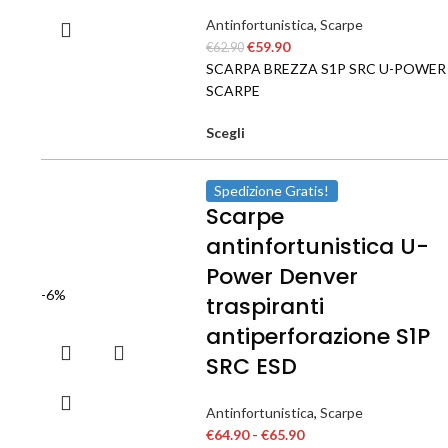
Antinfortunistica
,
Scarpe
€
59.90
€
62.90
SCARPA BREZZA S1P SRC U-POWER
SCARPE
Scegli
Spedizione Gratis!
Scarpe
antinfortunistica U-
Power Denver
-6%
traspiranti
antiperforazione S1P
SRC ESD
Antinfortunistica
,
Scarpe
€
64.90
-
€
65.90