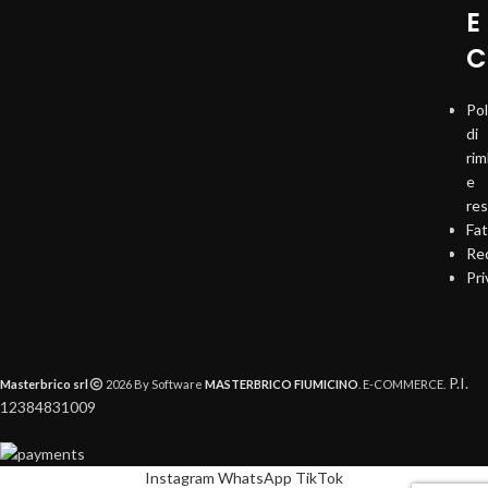
E
C
Pol
di
ri
e
re
Fat
Req
Pri
P.I.
Masterbrico srl
2026 By Software
MASTERBRICO FIUMICINO
. E-COMMERCE.
12384831009
Instagram
WhatsApp
TikTok