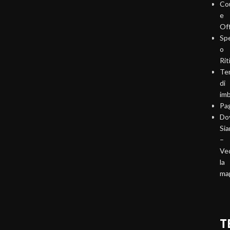
Co
e
Of
Sp
o
Rit
Te
di
imb
Pa
Do
Si
–
Ve
la
ma
T