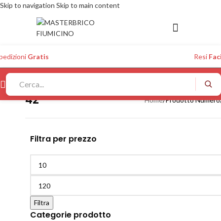
Skip to navigation
Skip to main content
pedizioni
Gratis
Resi
Faci
42
Home
/
Prodotto Numero
Filtra per prezzo
Filtra
Categorie prodotto