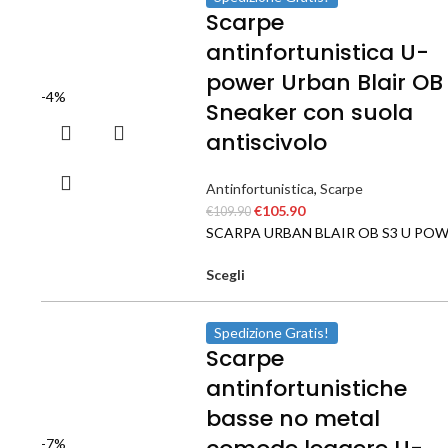
Scarpe
antinfortunistica U-
power Urban Blair OB
-4%
Sneaker con suola
antiscivolo
Antinfortunistica
,
Scarpe
€
105.90
€
109.90
SCARPA URBAN BLAIR OB S3 U PO
Scegli
Spedizione Gratis!
Scarpe
antinfortunistiche
basse no metal
-7%