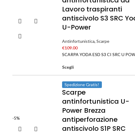
antinfortunistica da
Lavoro traspiranti
antiscivolo S3 SRC Y
U-Power
Antinfortunistica
,
Scarpe
€
109.00
SCARPA YODA ESD S3 CI SRC U PO
Scegli
Spedizione Gratis!
Scarpe
antinfortunistica U-
Power Brezza
antiperforazione
-5%
antiscivolo S1P SRC