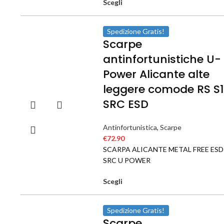
Scegli
Spedizione Gratis!
Scarpe
antinfortunistiche U-
Power Alicante alte
leggere comode RS S
SRC ESD
Antinfortunistica
,
Scarpe
€
72.90
SCARPA ALICANTE METAL FREE ESD
SRC U POWER
Scegli
Spedizione Gratis!
Scarpe