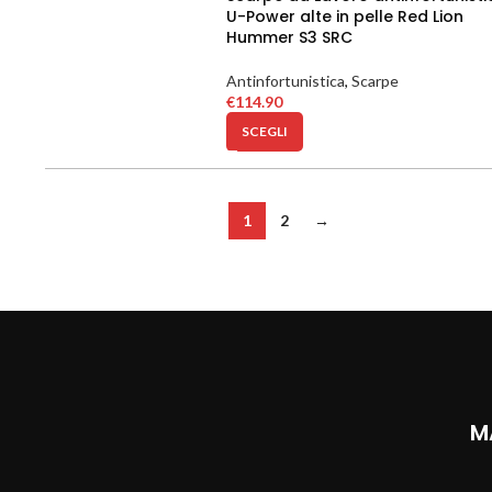
U-Power alte in pelle Red Lion
Hummer S3 SRC
Antinfortunistica
,
Scarpe
€
114.90
SCEGLI
1
2
→
M