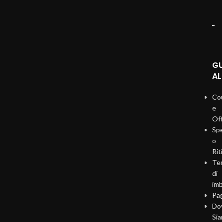
G
AL
Co
e
Of
Sp
o
Rit
Te
di
imb
Pa
Do
Si