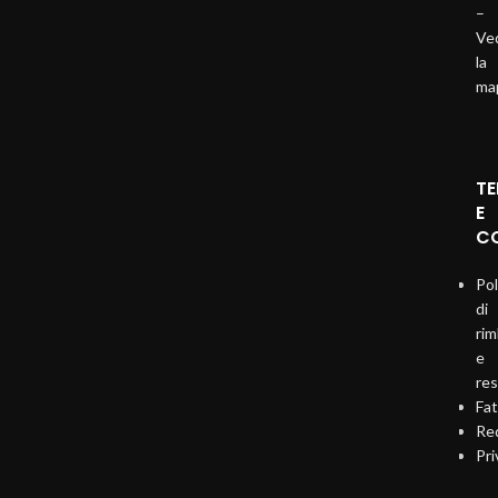
–
Ve
la
ma
TE
E
CO
Pol
di
ri
e
re
Fat
Req
Pri