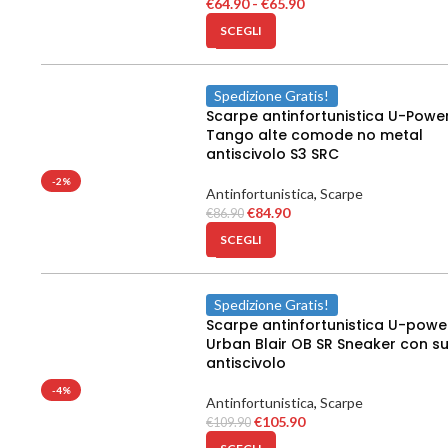
€
64.90
-
€
65.90
SCEGLI
Spedizione Gratis!
Scarpe antinfortunistica U-Powe
Tango alte comode no metal
antiscivolo S3 SRC
-2%
Antinfortunistica
,
Scarpe
€
84.90
€
86.90
SCEGLI
Spedizione Gratis!
Scarpe antinfortunistica U-powe
Urban Blair OB SR Sneaker con s
antiscivolo
-4%
Antinfortunistica
,
Scarpe
€
105.90
€
109.90