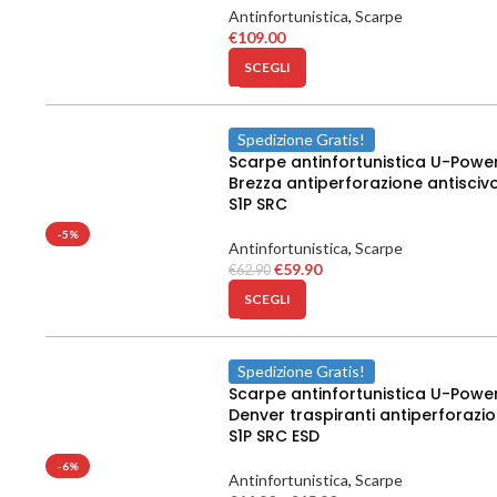
Antinfortunistica
,
Scarpe
€
109.00
SCEGLI
Spedizione Gratis!
Scarpe antinfortunistica U-Powe
Brezza antiperforazione antisciv
S1P SRC
-5%
Antinfortunistica
,
Scarpe
€
59.90
€
62.90
SCEGLI
Spedizione Gratis!
Scarpe antinfortunistica U-Powe
Denver traspiranti antiperforazi
S1P SRC ESD
-6%
Antinfortunistica
,
Scarpe