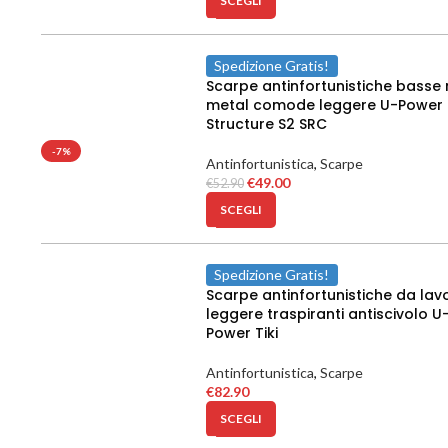
SCEGLI
Spedizione Gratis!
Scarpe antinfortunistiche basse
metal comode leggere U-Power
Structure S2 SRC
-7%
Antinfortunistica
,
Scarpe
€
49.00
€
52.90
SCEGLI
Spedizione Gratis!
Scarpe antinfortunistiche da lav
leggere traspiranti antiscivolo U
Power Tiki
Antinfortunistica
,
Scarpe
€
82.90
SCEGLI