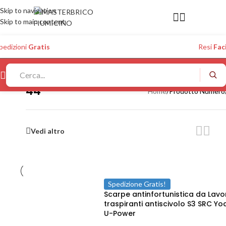
Skip to navigation
Skip to main content
pedizioni
Gratis
Resi
Faci
44
Home
/
Prodotto Numero
Vedi altro
Spedizione Gratis!
Scarpe antinfortunistica da Lavo
traspiranti antiscivolo S3 SRC Yo
U-Power