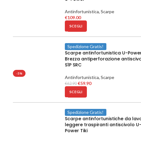
Antinfortunistica
,
Scarpe
€
109.00
SCEGLI
Spedizione Gratis!
Scarpe antinfortunistica U-Powe
Brezza antiperforazione antisciv
S1P SRC
-5%
Antinfortunistica
,
Scarpe
€
59.90
€
62.90
SCEGLI
Spedizione Gratis!
Scarpe antinfortunistiche da lav
leggere traspiranti antiscivolo U
Power Tiki