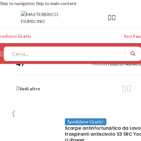
Skip to navigation
Skip to main content
pedizioni
Gratis
Resi
Faci
47
Home
/
Prodotto Numero
Vedi altro
Spedizione Gratis!
Scarpe antinfortunistica da Lavo
traspiranti antiscivolo S3 SRC Yo
U-Power