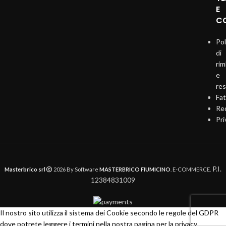
E
CO
Pol
di
ri
e
re
Fat
Req
Pri
P.I.
Masterbrico srl
2026 By Software
MASTERBRICO FIUMICINO
. E-COMMERCE.
12384831009
Il nostro sito utilizza il sistema dei Cookie secondo le regole del GDPR
dove potrete leggere i termini nella nostra pagina per la privacy