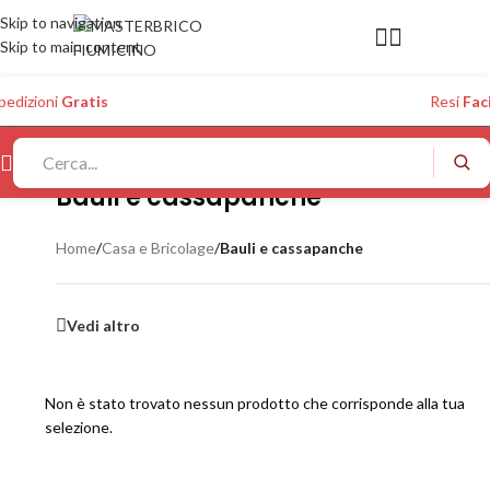
Skip to navigation
Skip to main content
pedizioni
Gratis
Resi
Faci
Bauli e cassapanche
Home
/
Casa e Bricolage
/
Bauli e cassapanche
Vedi altro
Non è stato trovato nessun prodotto che corrisponde alla tua
selezione.