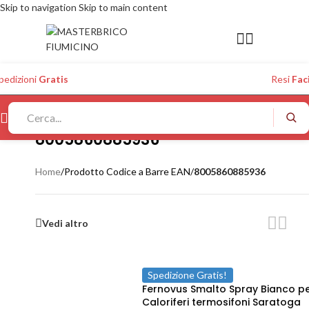
Skip to navigation
Skip to main content
pedizioni
Gratis
Resi
Faci
8005860885936
Home
/
Prodotto Codice a Barre EAN
/
8005860885936
Vedi altro
Spedizione Gratis!
Fernovus Smalto Spray Bianco p
Caloriferi termosifoni Saratoga