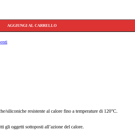
Saratoga 120°C 400ml quantità
AGGIUNGI AL CARRELLO
enti
iche/siliconiche resistente al calore fino a temperature di 120°C.
utti gli oggetti sottoposti all’azione del calore.