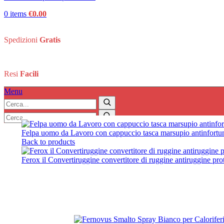
0
items
€
0.00
Spedizioni
Gratis
Resi
Facili
Menu
Search:
Home
/
Casa e Bricolage
/
Vernici e Solventi
/
Fernovus Smalto 
Search
Search:
Search
Felpa uomo da Lavoro con cappuccio tasca marsupio antinfortu
Back to products
Ferox il Convertiruggine convertitore di ruggine antiruggine pr