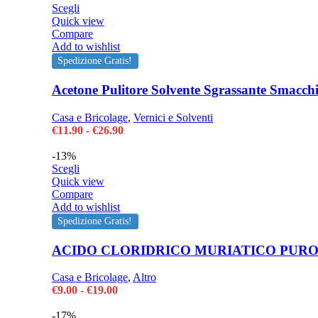
Questo
era:
è:
Scegli
prodotto
€18.90.
€16.90.
Quick view
ha
Compare
più
Add to wishlist
varianti.
Spedizione Gratis!
Le
opzioni
Acetone Pulitore Solvente Sgrassante Smacch
possono
essere
Casa e Bricolage
,
Vernici e Solventi
scelte
Fascia
€
11.90
-
€
26.90
nella
di
pagina
prezzo:
-13%
del
Questo
da
Scegli
prodotto
prodotto
€11.90
Quick view
ha
a
Compare
più
€26.90
Add to wishlist
varianti.
Spedizione Gratis!
Le
opzioni
ACIDO CLORIDRICO MURIATICO PURO 
possono
essere
Casa e Bricolage
,
Altro
scelte
Fascia
€
9.00
-
€
19.00
nella
di
pagina
prezzo:
-17%