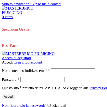
Skip to navigation
Skip to main content
0
items
Spedizioni
Gratis
Resi
Facili
Accedi o Registrati
Accedi
Crea il tuo account
Richiesto
Nome utente o indirizzo email
*
Richiesto
Password
*
Questo sito è protetto da reCAPTCHA, ed è soggetto alla
Privacy Pol
Accedi
Non ricordi più la password?
Ricordati