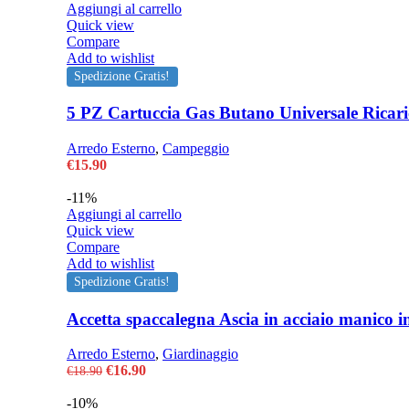
Aggiungi al carrello
Quick view
Compare
Add to wishlist
Spedizione Gratis!
5 PZ Cartuccia Gas Butano Universale Ricari
Arredo Esterno
,
Campeggio
€
15.90
-11%
Aggiungi al carrello
Quick view
Compare
Add to wishlist
Spedizione Gratis!
Accetta spaccalegna Ascia in acciaio manico i
Arredo Esterno
,
Giardinaggio
Il
Il
€
16.90
€
18.90
prezzo
prezzo
originale
attuale
-10%