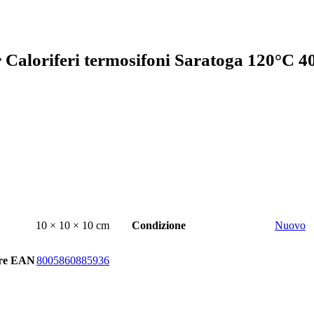
 Caloriferi termosifoni Saratoga 120°C 4
10 × 10 × 10 cm
Condizione
Nuovo
rre EAN
8005860885936