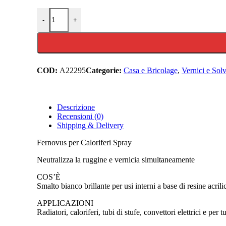
Fernovus Smalto Spray Bianco per Caloriferi termosifoni 
-
+
COD:
A22295
Categorie:
Casa e Bricolage
,
Vernici e Solv
Descrizione
Recensioni (0)
Shipping & Delivery
Fernovus per Caloriferi Spray
Neutralizza la ruggine e vernicia simultaneamente
COS’È
Smalto bianco brillante per usi interni a base di resine acril
APPLICAZIONI
Radiatori, caloriferi, tubi di stufe, convettori elettrici e per t