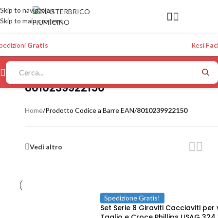
Skip to navigation
Skip to main content
pedizioni
Gratis
Resi
Faci
8010239922150
Home
/
Prodotto Codice a Barre EAN
/
8010239922150
Vedi altro
Spedizione Gratis!
Set Serie 8 Giraviti Cacciaviti per v
Taglio e Croce Phillips USAG 324