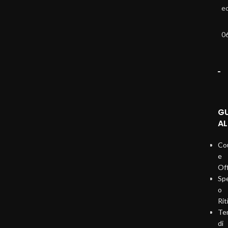
e
0
G
AL
Co
e
Of
Sp
o
Rit
Te
di