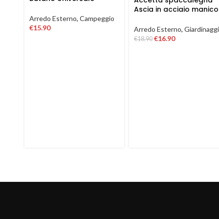
Accetta spaccalegna
Ricarica fornello cucina
Ascia in acciaio manico
campeggio 190 gr
in fibra antiscivolo da
Arredo Esterno
,
Campeggio
600 1500 gr
€
15.90
Arredo Esterno
,
Giardinagg
€
16.90
€
18.90