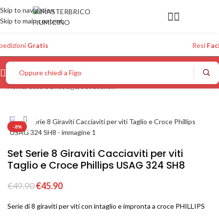
Skip to navigation
Skip to main content
pedizioni
Gratis
Resi
Faci
Oppure chiedi a Figo...
Home
/
Casa e Bricolage
/
Set utensili
Click to enlarge
-8%
Set Serie 8 Giraviti Cacciaviti per viti
Taglio e Croce Phillips USAG 324 SH8
€
49.90
€
45.90
Serie di 8 giraviti per viti con intaglio e impronta a croce PHILLIPS