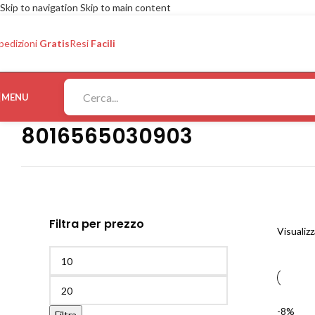
Skip to navigation
Skip to main content
pedizioni
Gratis
Resi
Facili
MENU
8016565030903
Filtra per prezzo
Visualizz
-8%
Filtra