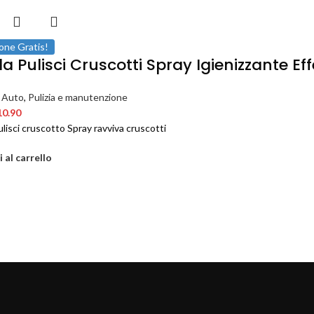
one Gratis!
a Pulisci Cruscotti Spray Igienizzante Ef
 Auto
,
Pulizia e manutenzione
10.90
ulisci cruscotto Spray ravviva cruscotti
 al carrello