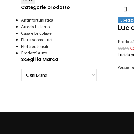
Categorie prodotto
Antinfortunistica
Spedizi
Lucid
Arredo Esterno
Casa e Bricolage
Elettrodomestici
Prodotti
Elettroutensili
€
€
11.90
Prodotti Auto
Lucida p
Scegli la Marca
Aggiungi