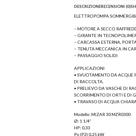
DESCRIZIONE
RECENSIONI (0)
SH
ELETTROPOMPA SOMMERGIBI
– MOTORE A SECCO RAFFRED
– GIRANTE IN TECNOPOLIME
– CARCASSA ESTERNA, PORTA
– TENUTA MECCANICA IN CA
– PASSAGGIO SOLIDI
APPLICAZIONI
• SVUOTAMENTO DA ACQUE PI
DI RACCOLTA.
• PRELIEVO DA VASCHE DI R
SCORRIMENTO DI ORTI E DI G
• TRAVASO DI ACQUA CHIARA
Modello: MIZAR 30 MZR0300
Ø: 1 1/4’’
HP: 0,33
Pn (P2) 0,25 kW