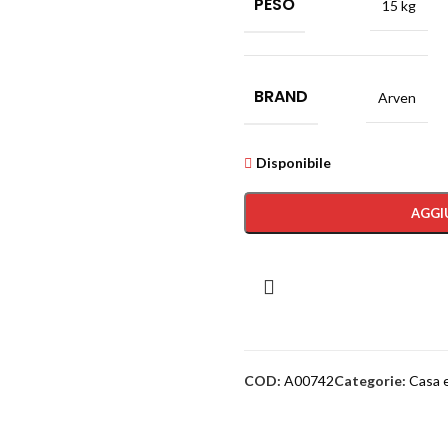
PESO
15 kg
BRAND
Arven
Disponibile
AGGI
COD:
A00742
Categorie:
Casa e