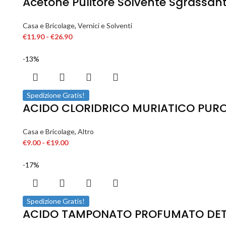
Acetone Pulitore Solvente Sgrassan
Casa e Bricolage
,
Vernici e Solventi
€
11.90
-
€
26.90
-13%
Spedizione Gratis!
ACIDO CLORIDRICO MURIATICO PURO
Casa e Bricolage
,
Altro
€
9.00
-
€
19.00
-17%
Spedizione Gratis!
ACIDO TAMPONATO PROFUMATO DETER