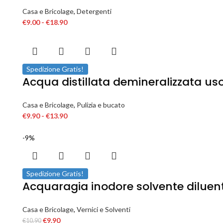
Casa e Bricolage
,
Detergenti
€
9.00
-
€
18.90
Spedizione Gratis!
Acqua distillata demineralizzata uso
Casa e Bricolage
,
Pulizia e bucato
€
9.90
-
€
13.90
-9%
Spedizione Gratis!
Acquaragia inodore solvente diluente 
Casa e Bricolage
,
Vernici e Solventi
€
9.90
€
10.90