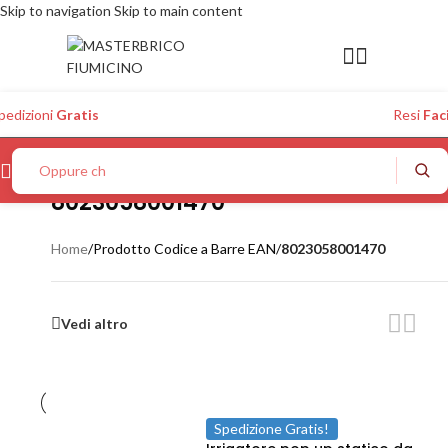
Skip to navigation
Skip to main content
pedizioni
Gratis
Resi
Faci
Oppure chiedi
8023058001470
Home
/
Prodotto Codice a Barre EAN
/
8023058001470
Vedi altro
Spedizione Gratis!