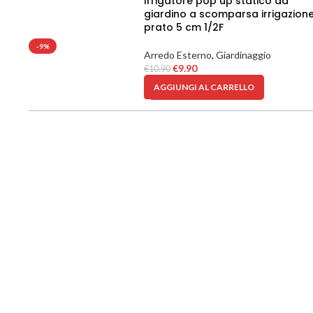
Irrigatore pop up statico da
giardino a scomparsa irrigazion
prato 5 cm 1/2F
-9%
Arredo Esterno
,
Giardinaggio
€
9.90
€
10.90
AGGIUNGI AL CARRELLO