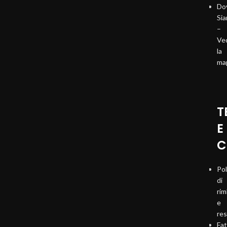
Do
Si
–
Ve
la
ma
T
E
C
Pol
di
ri
e
re
Fat