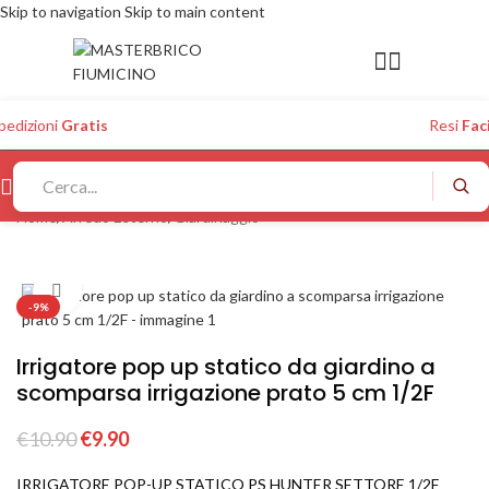
Skip to navigation
Skip to main content
pedizioni
Gratis
Resi
Faci
Home
/
Arredo Esterno
/
Giardinaggio
Click to enlarge
-9%
Irrigatore pop up statico da giardino a
scomparsa irrigazione prato 5 cm 1/2F
€
10.90
€
9.90
IRRIGATORE POP-UP STATICO PS HUNTER SETTORE 1/2F