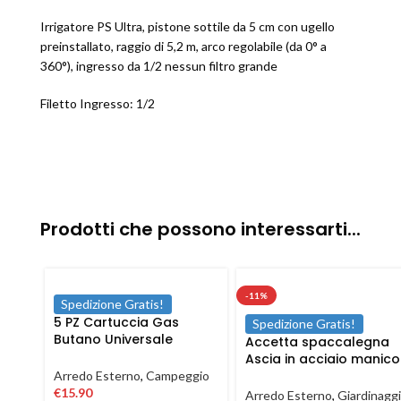
Irrigatore PS Ultra, pistone sottile da 5 cm con ugello
preinstallato, raggio di 5,2 m, arco regolabile (da 0° a
360°), ingresso da 1/2 nessun filtro grande
Filetto Ingresso: 1/2
Prodotti che possono interessarti...
-11%
Spedizione Gratis!
5 PZ Cartuccia Gas
Spedizione Gratis!
Butano Universale
Accetta spaccalegna
Ricarica fornello cucina
Ascia in acciaio manico
campeggio 190 gr
in fibra antiscivolo da
Arredo Esterno
,
Campeggio
600 1500 gr
€
15.90
Arredo Esterno
,
Giardinagg