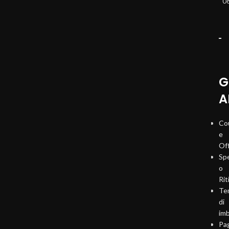
0
G
A
Co
e
Of
Sp
o
Rit
Te
di
imb
Pa