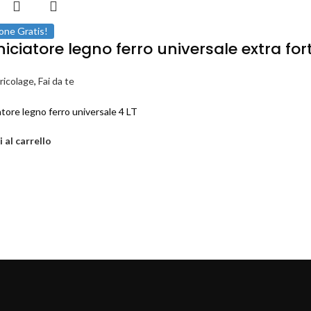
one Gratis!
iciatore legno ferro universale extra for
ricolage
,
Fai da te
atore legno ferro universale 4 LT
 al carrello