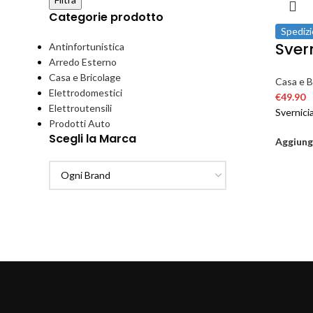
Categorie prodotto
Spedizi
Svern
Antinfortunistica
Arredo Esterno
Casa e Bricolage
Casa e B
Elettrodomestici
€
49.90
Elettroutensili
Svernici
Prodotti Auto
Scegli la Marca
Aggiungi