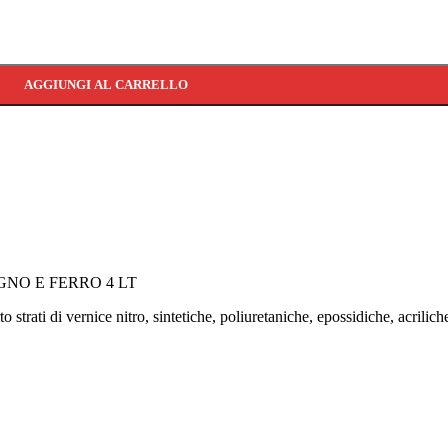
ura vernice 4 LT quantità
AGGIUNGI AL CARRELLO
NO E FERRO 4 LT
o strati di vernice nitro, sintetiche, poliuretaniche, epossidiche, acril