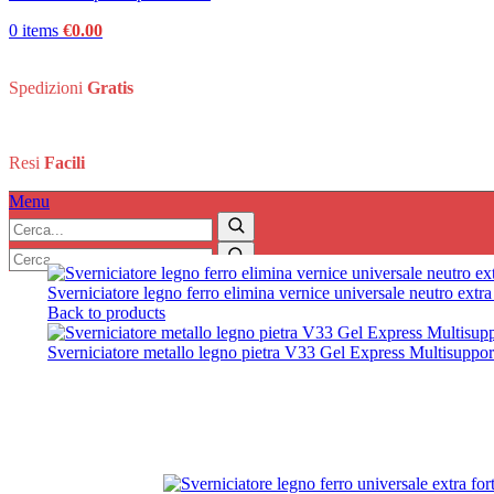
0
items
€
0.00
Spedizioni
Gratis
Resi
Facili
Menu
Search:
Home
/
Casa e Bricolage
/
Fai da te
/
Sverniciatore legno ferro u
Search
Search:
Search
Sverniciatore legno ferro elimina vernice universale neutro extr
Back to products
Sverniciatore metallo legno pietra V33 Gel Express Multisuppo