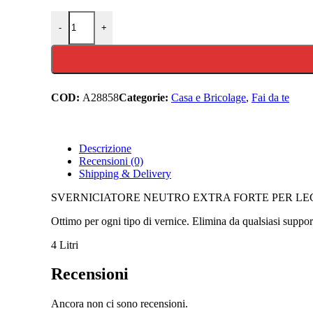
Sverniciatore legno ferro universale extra forte elimina pitt
-
+
COD:
A28858
Categorie:
Casa e Bricolage
,
Fai da te
Descrizione
Recensioni (0)
Shipping & Delivery
SVERNICIATORE NEUTRO EXTRA FORTE PER LEG
Ottimo per ogni tipo di vernice. Elimina da qualsiasi support
4 Litri
Recensioni
Ancora non ci sono recensioni.