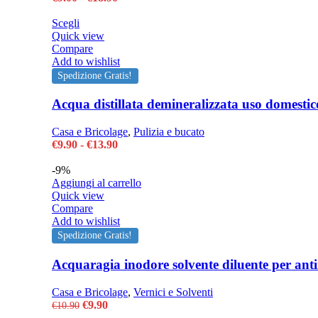
nella
di
pagina
Questo
prezzo:
Scegli
del
prodotto
da
Quick view
prodotto
ha
€9.00
Compare
più
a
Add to wishlist
varianti.
€18.90
Spedizione Gratis!
Le
opzioni
Acqua distillata demineralizzata uso domestico
possono
essere
Casa e Bricolage
,
Pulizia e bucato
scelte
Fascia
€
9.90
-
€
13.90
nella
di
pagina
prezzo:
-9%
del
da
Aggiungi al carrello
prodotto
€9.90
Quick view
a
Compare
€13.90
Add to wishlist
Spedizione Gratis!
Acquaragia inodore solvente diluente per antir
Casa e Bricolage
,
Vernici e Solventi
Il
Il
€
9.90
€
10.90
prezzo
prezzo