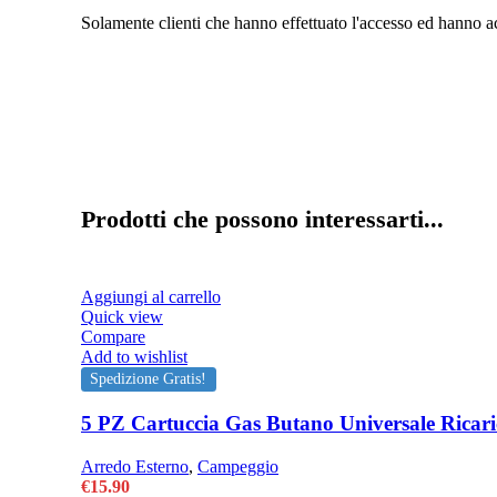
Solamente clienti che hanno effettuato l'accesso ed hanno a
Prodotti che possono interessarti...
Aggiungi al carrello
Quick view
Compare
Add to wishlist
Spedizione Gratis!
5 PZ Cartuccia Gas Butano Universale Ricari
Arredo Esterno
,
Campeggio
€
15.90