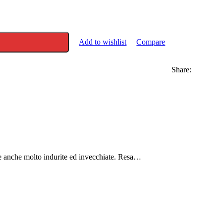
Add to wishlist
Compare
Share:
iche anche molto indurite ed invecchiate. Resa…