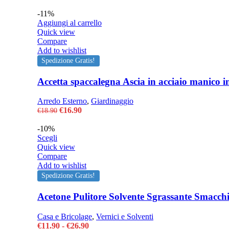
-11%
Aggiungi al carrello
Quick view
Compare
Add to wishlist
Spedizione Gratis!
Accetta spaccalegna Ascia in acciaio manico i
Arredo Esterno
,
Giardinaggio
Il
Il
€
16.90
€
18.90
prezzo
prezzo
originale
attuale
-10%
Questo
era:
è:
Scegli
prodotto
€18.90.
€16.90.
Quick view
ha
Compare
più
Add to wishlist
varianti.
Spedizione Gratis!
Le
opzioni
Acetone Pulitore Solvente Sgrassante Smacch
possono
essere
Casa e Bricolage
,
Vernici e Solventi
scelte
Fascia
€
11.90
-
€
26.90