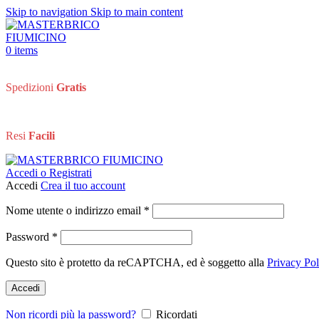
Skip to navigation
Skip to main content
0
items
Spedizioni
Gratis
Resi
Facili
Accedi o Registrati
Accedi
Crea il tuo account
Richiesto
Nome utente o indirizzo email
*
Richiesto
Password
*
Questo sito è protetto da reCAPTCHA, ed è soggetto alla
Privacy Pol
Accedi
Non ricordi più la password?
Ricordati