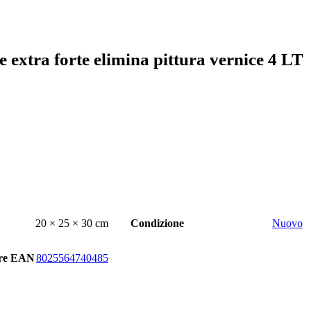
e extra forte elimina pittura vernice 4 LT
20 × 25 × 30 cm
Condizione
Nuovo
rre EAN
8025564740485