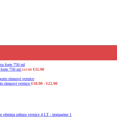
niversale extra forte elimina pittura vernice 4 LT
Il
Il
a forte 750 ml
€
11.90
€
13.90
prezzo
prezzo
originale
attuale
era:
è:
Fascia
rto rimuovi vernice
€
18.90
-
€
22.90
€13.90.
€11.90.
di
prezzo:
da
€18.90
a
€22.90