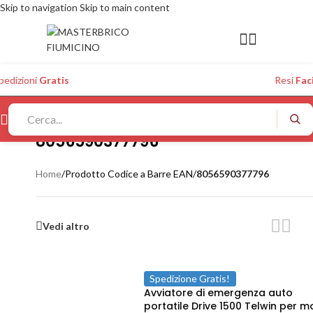
Skip to navigation
Skip to main content
pedizioni
Gratis
Resi
Faci
8056590377796
Home
/
Prodotto Codice a Barre EAN
/
8056590377796
Vedi altro
Spedizione Gratis!
Avviatore di emergenza auto
portatile Drive 1500 Telwin per m