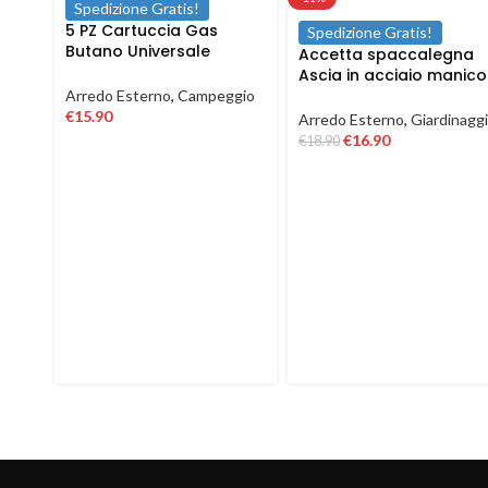
Spedizione Gratis!
5 PZ Cartuccia Gas
Spedizione Gratis!
Butano Universale
Accetta spaccalegna
Ricarica fornello cucina
Ascia in acciaio manico
campeggio 190 gr
in fibra antiscivolo da
Arredo Esterno
,
Campeggio
600 1500 gr
€
15.90
Arredo Esterno
,
Giardinagg
€
16.90
€
18.90