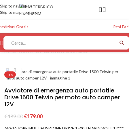
Skip to navigation
Skip to main content
pedizioni
Gratis
Resi
Faci
Home
/
Prodotti Auto
/
Caricabatterie e avviatori
Click to enlarge
-5%
Avviatore di emergenza auto portatile
Drive 1500 Telwin per moto auto camper
12V
€
189.00
€
179.00
AVVIATORE MULTIFUNZIONE DRIVE 1500 TELWIN VOLT 12***