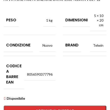
5 × 10
PESO
DIMENSIONI
1 kg
× 20
cm
CONDIZIONE
BRAND
Nuovo
Telwin
CODICE
A
8056590377796
BARRE
EAN
Disponibile