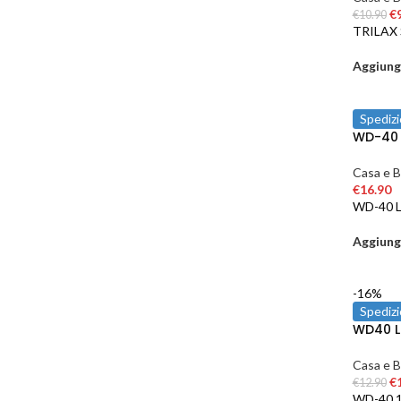
€
€
10.90
TRILAX
Aggiungi
Spedizi
WD-40 S
Casa e B
€
16.90
WD-40 
Aggiungi
-16%
Spedizi
WD40 Lu
Casa e B
€
€
12.90
WD-40 