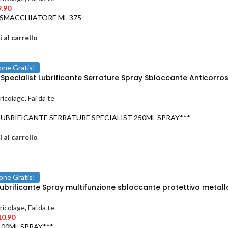
9.90
 SMACCHIATORE ML 375
 al carrello
one Gratis!
pecialist Lubrificante Serrature Spray Sbloccante Anticorros
ricolage
,
Fai da te
LUBRIFICANTE SERRATURE SPECIALIST 250ML SPRAY***
 al carrello
one Gratis!
brificante Spray multifunzione sbloccante protettivo metal
ricolage
,
Fai da te
10.90
100ML SPRAY***