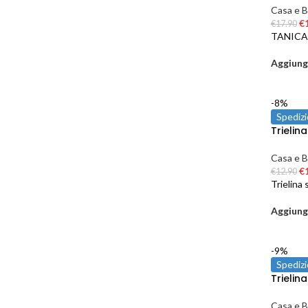
Casa e B
€
€
17.90
TANICA
Aggiungi
-8%
Spedizi
Trielin
Casa e B
€
€
12.90
Trielina
Aggiungi
-9%
Spedizi
Trielin
Casa e B