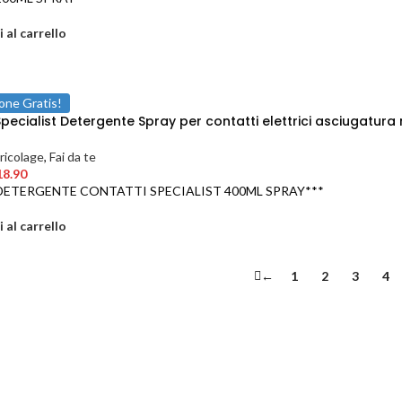
 al carrello
one Gratis!
ecialist Detergente Spray per contatti elettrici asciugatura
ricolage
,
Fai da te
18.90
DETERGENTE CONTATTI SPECIALIST 400ML SPRAY***
 al carrello
←
1
2
3
4