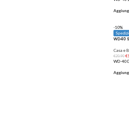
Aggiungi
-10%
Spedizi
WD40 Sp
Casa e B
€
€
20.90
WD-40 
Aggiungi