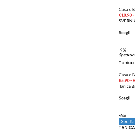
Casa e B
€
18.90
-
SVERNI
Scegli
-9%
Spedizio
Tanica 
Casa e B
€
5.90
-
Tanica B
Scegli
-6%
Spedizi
TANICA