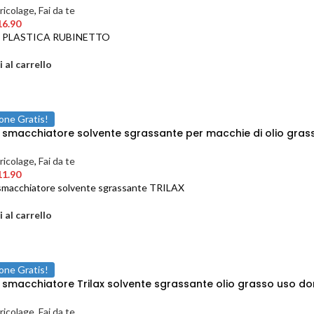
ricolage
,
Fai da te
16.90
 PLASTICA RUBINETTO
 al carrello
one Gratis!
a smacchiatore solvente sgrassante per macchie di olio grass
ricolage
,
Fai da te
11.90
 smacchiatore solvente sgrassante TRILAX
 al carrello
one Gratis!
a smacchiatore Trilax solvente sgrassante olio grasso uso d
ricolage
,
Fai da te