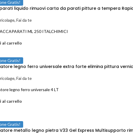
one Gratis!
arati liquido rimuovi carta da parati pitture a tempera Rapi
ricolage
,
Fai da te
TACCAPARATI ML 250 ITALCHIMICI
 al carrello
one Gratis!
iatore legno ferro universale extra forte elimina pittura verni
ricolage
,
Fai da te
atore legno ferro universale 4 LT
 al carrello
one Gratis!
iatore metallo legno pietra V33 Gel Express Multisupporto ri