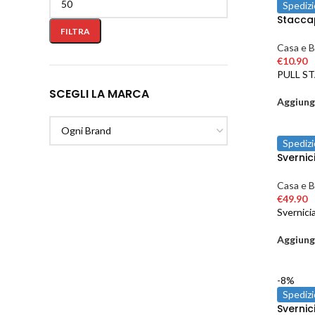
Spedizi
Staccap
FILTRA
Casa e B
€
10.90
PULL S
SCEGLI LA MARCA
Aggiungi
Spedizi
Svernic
Casa e B
€
49.90
Svernici
Aggiungi
-8%
Spedizi
Svernic