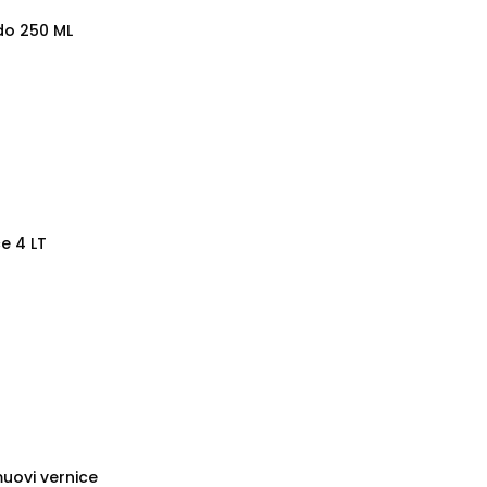
do 250 ML
ce 4 LT
muovi vernice