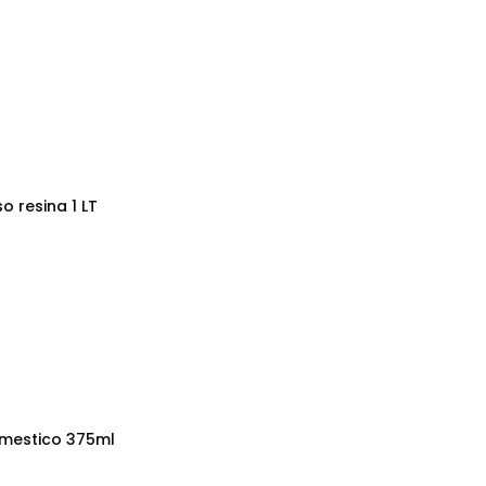
o resina 1 LT
omestico 375ml