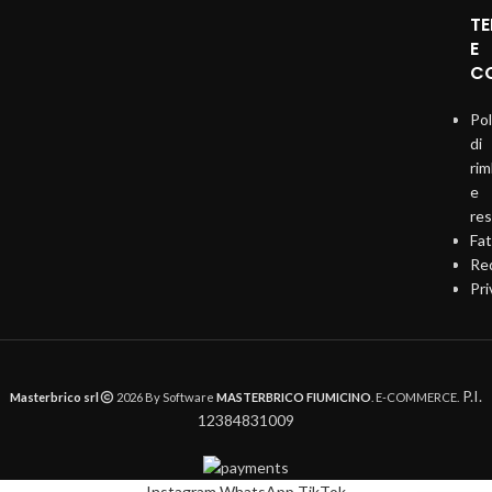
TE
E
CO
Pol
di
ri
e
re
Fat
Req
Pri
P.I.
Masterbrico srl
2026 By Software
MASTERBRICO FIUMICINO
. E-COMMERCE.
12384831009
Instagram
WhatsApp
TikTok