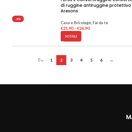
di ruggine antiruggine protettivo
Arexons
-8%
Casa e Bricolage
,
Fai da te
€
21.90
-
€
26.90
SCEGLI
←
1
2
3
4
5
6
→
M