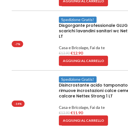
AGGIUNGI AL CARRELLO
Spedizione Gratis!
Disgorgante professionale GLUG
scarichi lavandini sanitari wc Net
LT
-7%
Casa e Bricolage
,
Fai da te
€
12.90
€
13.90
AGGIUNGI AL CARRELLO
Spedizione Gratis!
Disincrostante acido tamponato
rimuove incrostazioni calce cem
calcare Nettex Strong 1 LT
-14%
Casa e Bricolage
,
Fai da te
€
11.90
€
13.90
AGGIUNGI AL CARRELLO