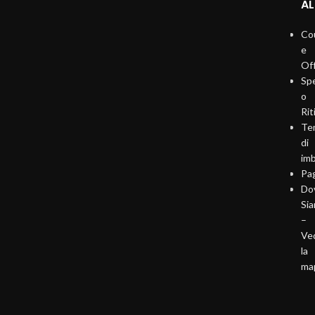
AL
Co
e
Of
Sp
o
Rit
Te
di
imb
Pa
Do
Si
–
Ve
la
ma