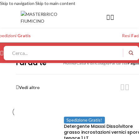
Skip to navigation
Skip to main content
pedizioni
Gratis
Resi
Faci
Fai da te
Home
/
Casa e Bricolage
/
Fai da te
/
Pagin
Vedi altro
Spedizione Gratis!
Detergente Maxxxi Dissolvitore
grasso incrostazioni vernici spo
tenace 1 LT