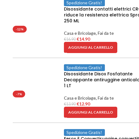
Spedizione Gratis!
Disossidante contatti elettrici C
riduce la resistenza elettrica Spr
250 ML
-12%
Casa e Bricolage
,
Fai da te
€
14.90
€
16.90
AGGIUNGI AL CARRELLO
Spedizione Gratis!
Disossidante Disox Fosfatante
Decappante antiruggine antical
1 LT
-7%
Casa e Bricolage
,
Fai da te
€
12.90
€
13.90
AGGIUNGI AL CARRELLO
Spedizione Gratis!
Ferox il Convertiruggine converti