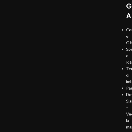
G
A
Co
e
Of
Sp
o
Rit
Te
di
imb
Pa
Do
Si
–
Ve
la
ma