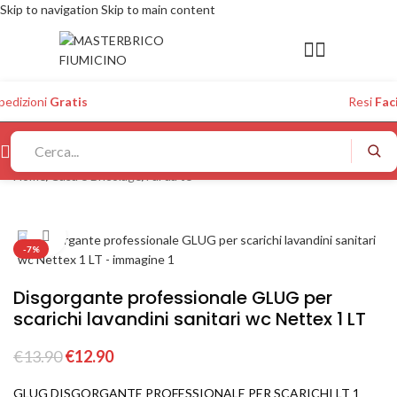
Skip to navigation
Skip to main content
pedizioni
Gratis
Resi
Faci
Home
/
Casa e Bricolage
/
Fai da te
Click to enlarge
-7%
Disgorgante professionale GLUG per
scarichi lavandini sanitari wc Nettex 1 LT
€
13.90
€
12.90
GLUG DISGORGANTE PROFESSIONALE PER SCARICHI LT 1