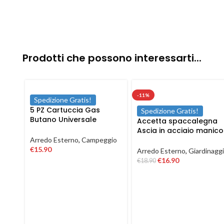
Prodotti che possono interessarti...
-11%
Spedizione Gratis!
5 PZ Cartuccia Gas
Spedizione Gratis!
Butano Universale
Accetta spaccalegna
Ricarica fornello cucina
Ascia in acciaio manico
campeggio 190 gr
in fibra antiscivolo da
Arredo Esterno
,
Campeggio
600 1500 gr
€
15.90
Arredo Esterno
,
Giardinagg
€
16.90
€
18.90