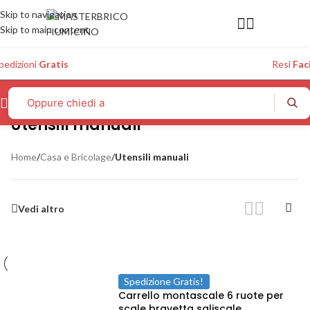
Skip to navigation
Skip to main content
pedizioni
Gratis
Resi
Faci
Utensili manuali
Home
/
Casa e Bricolage
/
Utensili manuali
Vedi altro
Spedizione Gratis!
Carrello montascale 6 ruote per
scale bravetta saliscale