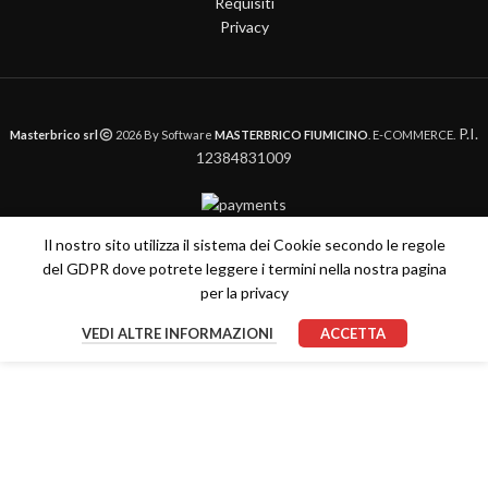
Requisiti
Privacy
P.I.
Masterbrico srl
2026 By Software
MASTERBRICO FIUMICINO
. E-COMMERCE.
12384831009
Il nostro sito utilizza il sistema dei Cookie secondo le regole
del GDPR dove potrete leggere i termini nella nostra pagina
per la privacy
VEDI ALTRE INFORMAZIONI
ACCETTA