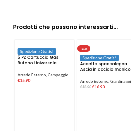
Prodotti che possono interessarti...
-11%
Spedizione Gratis!
5 PZ Cartuccia Gas
Spedizione Gratis!
Butano Universale
Accetta spaccalegna
Ricarica fornello cucina
Ascia in acciaio manico
campeggio 190 gr
in fibra antiscivolo da
Arredo Esterno
,
Campeggio
600 1500 gr
€
15.90
Arredo Esterno
,
Giardinagg
€
16.90
€
18.90