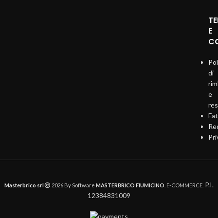
TE
E
CO
Pol
di
ri
e
re
Fat
Req
Pri
P.I.
Masterbrico srl
2026 By Software
MASTERBRICO FIUMICINO
. E-COMMERCE.
12384831009