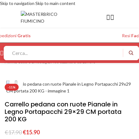
Skip to navigation
Skip to main content
pedizioni
Gratis
Resi
Faci
Home
/
Casa e Bricolage
/
Attrezzatura da Lavoro
Click to enlarge
-11%
Carrello pedana con ruote Pianale in
Legno Portapacchi 29×29 CM portata
200 KG
€
17.90
€
15.90