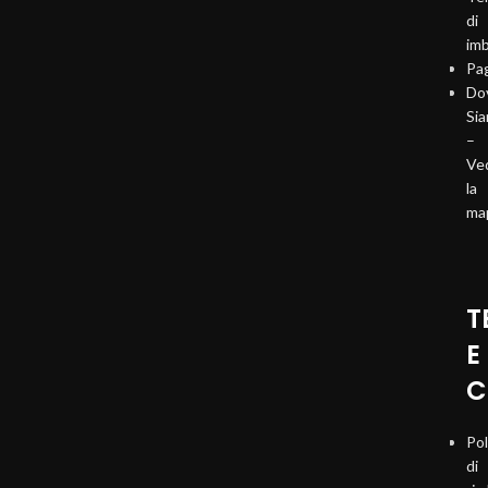
di
imb
Pa
Do
Si
–
Ve
la
ma
T
E
C
Pol
di