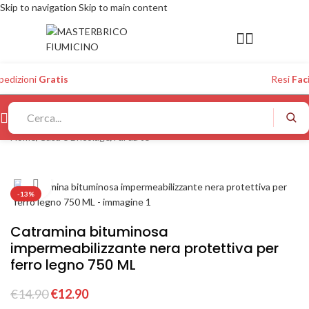
Skip to navigation
Skip to main content
pedizioni
Gratis
Resi
Faci
Home
/
Casa e Bricolage
/
Fai da te
Click to enlarge
-13%
Catramina bituminosa
impermeabilizzante nera protettiva per
ferro legno 750 ML
€
14.90
€
12.90