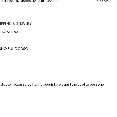
ortunistica
,
Dispositivi di protezione
Share:
IPPING & DELIVERY
EN361 EN358
 UNO SUL DORSO
ettuato l'accesso ed hanno acquistato questo prodotto possono