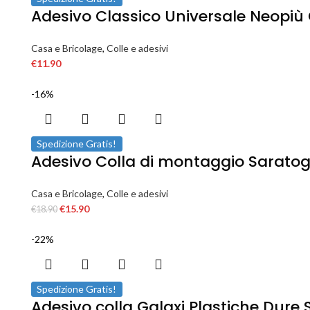
Adesivo Classico Universale Neopiù 
Casa e Bricolage
,
Colle e adesivi
€
11.90
-16%
Spedizione Gratis!
Adesivo Colla di montaggio Saratoga
Casa e Bricolage
,
Colle e adesivi
€
15.90
€
18.90
-22%
Spedizione Gratis!
Adesivo colla Galaxi Plastiche Dure