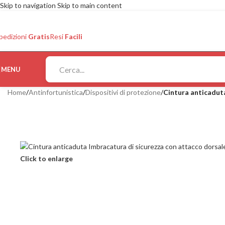
Skip to navigation
Skip to main content
pedizioni
Gratis
Resi
Facili
MENU
Home
/
Antinfortunistica
/
Dispositivi di protezione
/
Cintura anticaduta
Click to enlarge