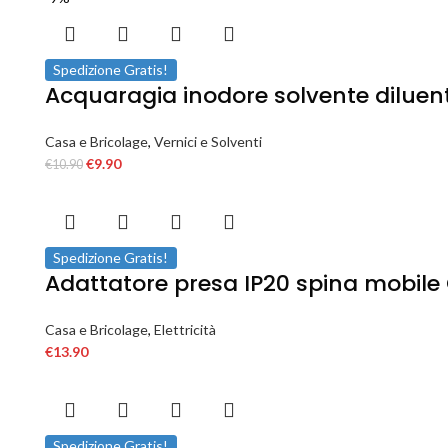
Spedizione Gratis!
Acquaragia inodore solvente diluente 
Casa e Bricolage
,
Vernici e Solventi
€
9.90
€
10.90
Spedizione Gratis!
Adattatore presa IP20 spina mobile 
Casa e Bricolage
,
Elettricità
€
13.90
Spedizione Gratis!