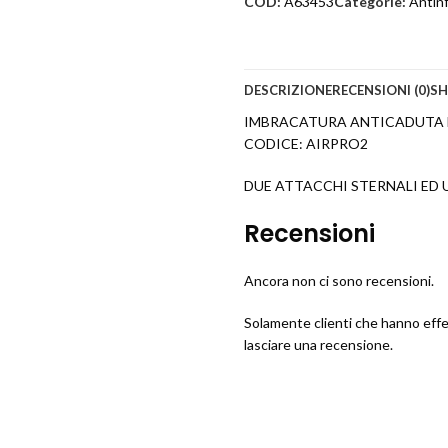
COD:
A63453
Categorie:
Antinf
DESCRIZIONE
RECENSIONI (0)
SH
IMBRACATURA ANTICADUTA 
CODICE: AIRPRO2
DUE ATTACCHI STERNALI ED
Recensioni
Ancora non ci sono recensioni.
Solamente clienti che hanno eff
lasciare una recensione.