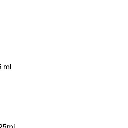
5 ml
 25ml