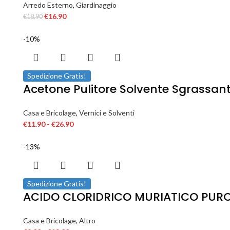
Arredo Esterno
,
Giardinaggio
€
16.90
€
18.90
-10%
Spedizione Gratis!
Acetone Pulitore Solvente Sgrassan
Casa e Bricolage
,
Vernici e Solventi
€
11.90
-
€
26.90
-13%
Spedizione Gratis!
ACIDO CLORIDRICO MURIATICO PURO
Casa e Bricolage
,
Altro