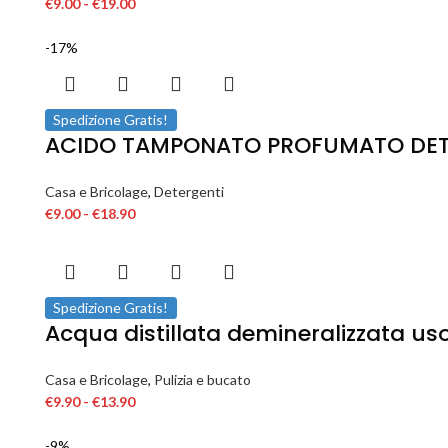
€
9.00
-
€
19.00
-17%
Spedizione Gratis!
ACIDO TAMPONATO PROFUMATO DETER
Casa e Bricolage
,
Detergenti
€
9.00
-
€
18.90
Spedizione Gratis!
Acqua distillata demineralizzata uso
Casa e Bricolage
,
Pulizia e bucato
€
9.90
-
€
13.90
-9%