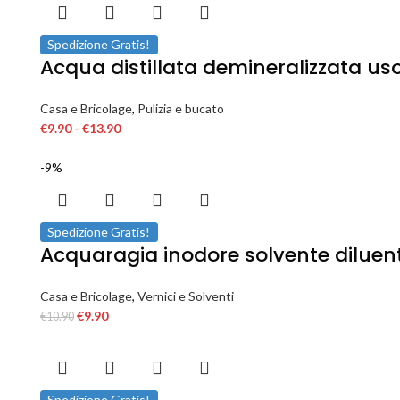
Spedizione Gratis!
Acqua distillata demineralizzata uso
Casa e Bricolage
,
Pulizia e bucato
€
9.90
-
€
13.90
-9%
Spedizione Gratis!
Acquaragia inodore solvente diluente 
Casa e Bricolage
,
Vernici e Solventi
€
9.90
€
10.90
Spedizione Gratis!