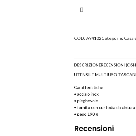
COD:
A94102
Categorie:
Casa e
DESCRIZIONE
RECENSIONI (0)
SH
UTENSILE MULTIUSO TASCABIL
Caratteristiche
• acciaio inox
• pieghevole
• fornito con custodia da cintura
• peso 190 g
Recensioni