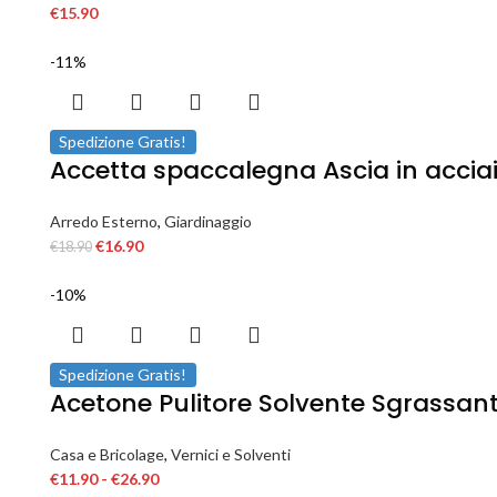
€
15.90
-11%
Spedizione Gratis!
Accetta spaccalegna Ascia in acciai
Arredo Esterno
,
Giardinaggio
€
16.90
€
18.90
-10%
Spedizione Gratis!
Acetone Pulitore Solvente Sgrassan
Casa e Bricolage
,
Vernici e Solventi
€
11.90
-
€
26.90