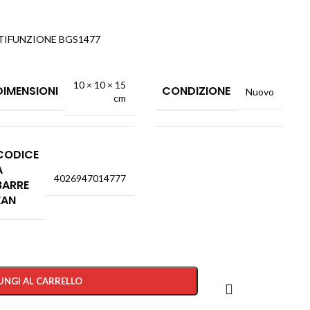
TIFUNZIONE BGS1477
10 × 10 × 15
DIMENSIONI
CONDIZIONE
Nuovo
cm
CODICE
A
4026947014777
BARRE
EAN
UNGI AL CARRELLO