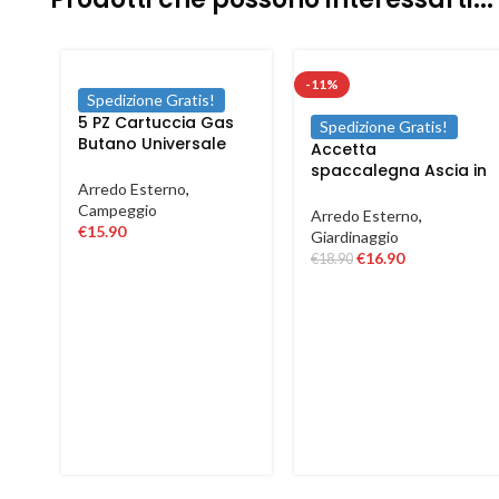
-11%
Spedizione Gratis!
5 PZ Cartuccia Gas
Spedizione Gratis!
Butano Universale
Accetta
Ricarica fornello
spaccalegna Ascia in
cucina campeggio
Arredo Esterno
,
acciaio manico in
190 gr
Campeggio
fibra antiscivolo da
Arredo Esterno
,
€
15.90
600 1500 gr
Giardinaggio
€
16.90
€
18.90