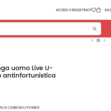
ACCEDI O REGISTRATI
€
0.
nga uomo Live U-
 antinfortunistica
LACK CARBON U POWER