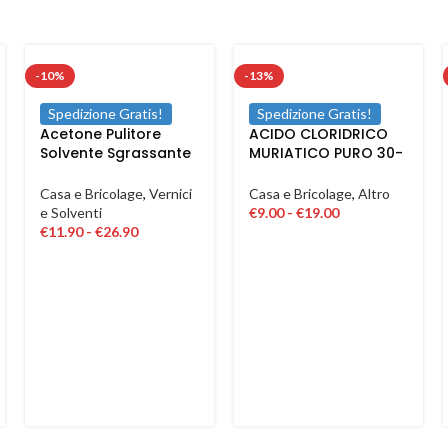
-10%
-13%
Spedizione Gratis!
Spedizione Gratis!
Acetone Pulitore
ACIDO CLORIDRICO
Solvente Sgrassante
MURIATICO PURO 30-
Smacchiante Grasso
33% SGRASSANTE
Cera Resina Vernice 1
DISINCROSTANTE PER
Casa e Bricolage
,
Vernici
Casa e Bricolage
,
Altro
5 LT
PULIZIA
e Solventi
€
9.00
-
€
19.00
€
11.90
-
€
26.90