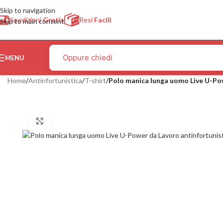
Skip to navigation
Spedizioni
Gratis
Resi
Facili
Skip to main content
MENU
Home
/
Antinfortunistica
/
T-shirt
/
Polo manica lunga uomo Live U-Po
Click to enlarge