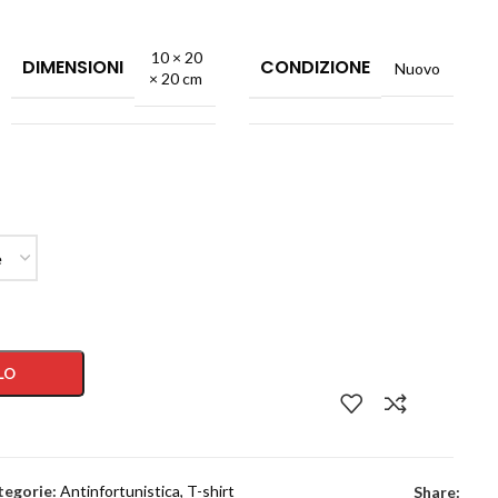
10 × 20
DIMENSIONI
CONDIZIONE
Nuovo
× 20 cm
LO
tegorie:
Antinfortunistica
,
T-shirt
Share: