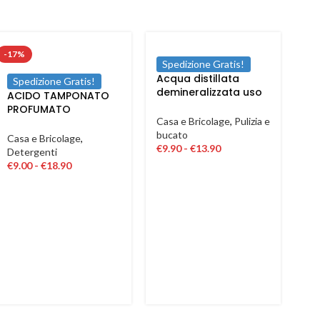
-17%
Spedizione Gratis!
Acqua distillata
Spedizione Gratis!
demineralizzata uso
ACIDO TAMPONATO
domestico
PROFUMATO
industriale ferro da
Casa e Bricolage
,
Pulizia e
DETERGENTE
stiro 2 5 LT
bucato
DISINCROSTANTE ANTI
Casa e Bricolage
,
€
9.90
-
€
13.90
CALCARE PAVIMENTI
Detergenti
LT 1 – 5
€
9.00
-
€
18.90
-9
S
Ac
so
an
ver
Cas
e S
€
10