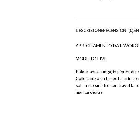
DESCRIZIONE
RECENSIONI (0)
SH
ABBIGLIAMENTO DA LAVORO
MODELLO LIVE
Polo, manica lunga, in piquet di p
Collo chiuso da tre bottoni in t
sul fianco sinistro con travetta r
manica destra