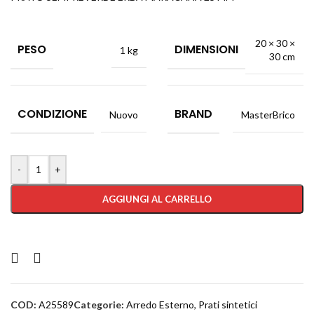
20 × 30 ×
PESO
DIMENSIONI
1 kg
30 cm
CONDIZIONE
BRAND
Nuovo
MasterBrico
-
+
AGGIUNGI AL CARRELLO
COD:
A25589
Categorie:
Arredo Esterno
,
Prati sintetici