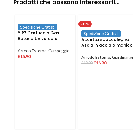
Prodotti che possono interessarti...
-11%
Spedizione Gratis!
5 PZ Cartuccia Gas
Spedizione Gratis!
Butano Universale
Accetta spaccalegna
Ricarica fornello cucina
Ascia in acciaio manico
campeggio 190 gr
in fibra antiscivolo da
Arredo Esterno
,
Campeggio
600 1500 gr
€
15.90
Arredo Esterno
,
Giardinagg
€
16.90
€
18.90