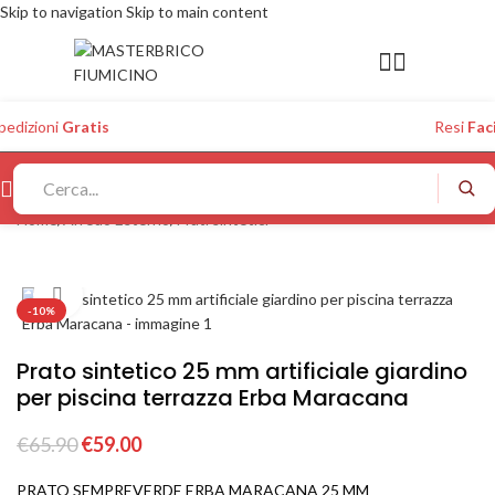
Skip to navigation
Skip to main content
pedizioni
Gratis
Resi
Faci
Home
/
Arredo Esterno
/
Prati sintetici
Click to enlarge
-10%
Prato sintetico 25 mm artificiale giardino
per piscina terrazza Erba Maracana
€
65.90
€
59.00
PRATO SEMPREVERDE ERBA MARACANA 25 MM