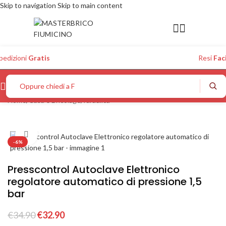
Skip to navigation
Skip to main content
pedizioni
Gratis
Resi
Faci
Oppure chiedi a Figo...
Home
/
Casa e Bricolage
/
Idraulica
Click to enlarge
-6%
Presscontrol Autoclave Elettronico
regolatore automatico di pressione 1,5
bar
€
34.90
€
32.90