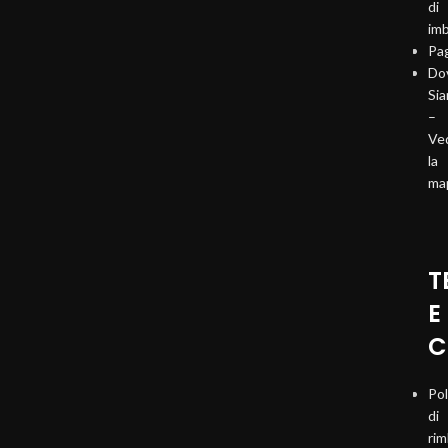
di
imb
Pa
Do
Si
–
Ve
la
ma
T
E
C
Pol
di
ri