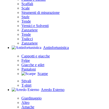
Scaffali
Scale
Strumenti di misurazione
Stufe
Tende
Vernici e Solventi
Zanzariere
Tende
Tralicci
Zanzariere
Antinfortunistica
Cappotti e giacche
Felpe
Giacche e gilet
Pantaloni
Scarpe
Stivali
T-shirt
Arredo Esterno
Giardinaggio
Altro
Amache