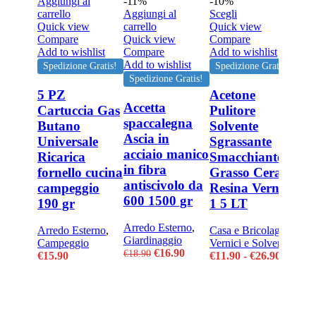
Aggiungi al
-11%
-10%
Questo
carrello
Aggiungi al
Scegli
prodotto
Quick view
carrello
Quick view
ha
Compare
Quick view
Compare
più
Add to wishlist
Compare
Add to wishlist
varianti.
Add to wishlist
Spedizione Gratis!
Spedizione Gratis!
Le
Spedizione Gratis!
opzioni
5 PZ
Acetone
possono
Accetta
Cartuccia Gas
Pulitore
essere
spaccalegna
Butano
Solvente
scelte
Ascia in
Universale
Sgrassante
nella
acciaio manico
pagina
Ricarica
Smacchiante
del
in fibra
fornello cucina
Grasso Cera
prodotto
antiscivolo da
campeggio
Resina Vernice
600 1500 gr
190 gr
1 5 LT
-13
Sceg
Arredo Esterno
,
Qui
Arredo Esterno
,
Casa e Bricolage
,
Giardinaggio
Com
Campeggio
Vernici e Solventi
Il
Il
€
16.90
Add 
€
18.90
Fascia
€
15.90
€
11.90
-
€
26.90
prezzo
prezzo
di
Spe
originale
attuale
prezzo:
era:
è:
da
AC
€18.90.
€16.90.
€11.90
MU