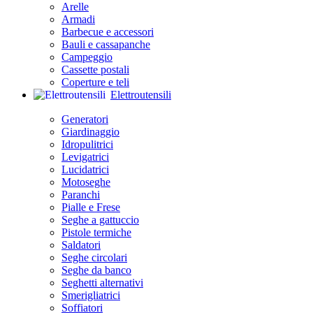
Arelle
Armadi
Barbecue e accessori
Bauli e cassapanche
Campeggio
Cassette postali
Coperture e teli
Elettroutensili
Generatori
Giardinaggio
Idropulitrici
Levigatrici
Lucidatrici
Motoseghe
Paranchi
Pialle e Frese
Seghe a gattuccio
Pistole termiche
Saldatori
Seghe circolari
Seghe da banco
Seghetti alternativi
Smerigliatrici
Soffiatori