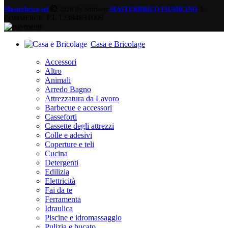
Masterbrico srl
2026 By Software
MASTERBRICO FIUMICINO
. E-
P.I. 12384831009
COMMERCE.
Casa e Bricolage
Accessori
Altro
Animali
Arredo Bagno
Attrezzatura da Lavoro
Barbecue e accessori
Casseforti
Cassette degli attrezzi
Colle e adesivi
Coperture e teli
Cucina
Detergenti
Edilizia
Elettricità
Fai da te
Ferramenta
Idraulica
Piscine e idromassaggio
Pulizia e bucato