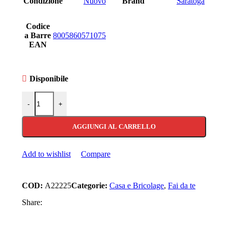
Condizione
Nuovo
Brand
Saratoga
Codice
a Barre
8005860571075
EAN
Disponibile
Sbianca fughe piastrelle Saratoga pulisci rinnova mattonelle ant
-
+
AGGIUNGI AL CARRELLO
Add to wishlist
Compare
COD:
A22225
Categorie:
Casa e Bricolage
,
Fai da te
Share: