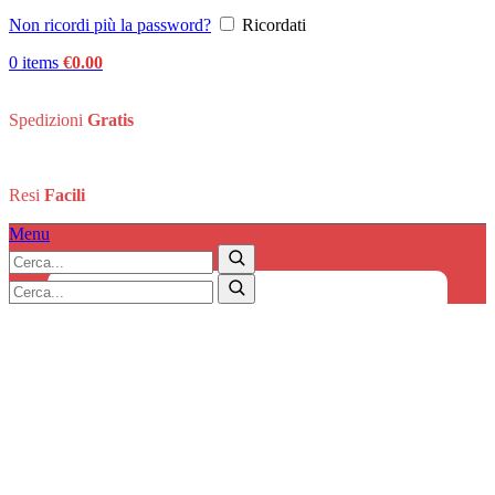
Non ricordi più la password?
Ricordati
0
items
€
0.00
Spedizioni
Gratis
Resi
Facili
Menu
Search:
Home
/
Casa e Bricolage
/
Fai da te
Search
Search:
Search