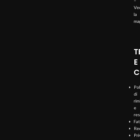
–
Ve
la
ma
T
E
C
Pol
di
ri
e
re
Fat
Req
Pri