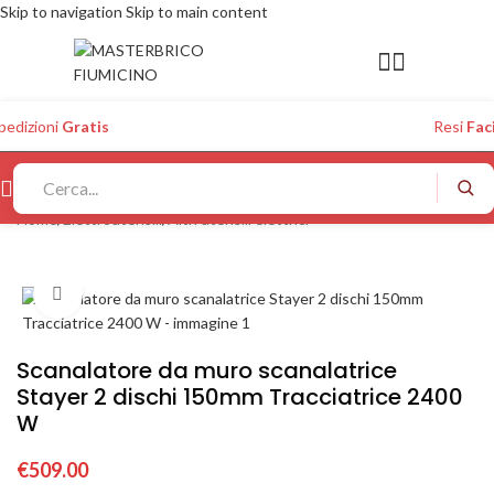
Skip to navigation
Skip to main content
pedizioni
Gratis
Resi
Faci
Home
/
Elettroutensili
/
Altri utensili elettrici
Click to enlarge
Scanalatore da muro scanalatrice
Stayer 2 dischi 150mm Tracciatrice 2400
W
€
509.00