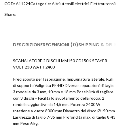
COD:
A11224
Categorie:
Altri utensili elettrici
,
Elettroutensili
Share:
DESCRIZIONE
RECENSIONI (0)
SHIPPING & DELIVERY
SCANALATORE 2 DISCHI MM150 CD150K STAYER
VOLT 230 WATT 2400
Predisposto per l’aspirazione. Impugnatura laterale. Rulli
di supporto Valigetta PE-HD Diverse separazioni di taglio
3 rondelle da 3 mm, 10 mm e 18 mm Possibilità di tagliare
con 3 dischi – Facilita lo svuotamento della roccia. 2
rondelle aggiuntive da 14,5 mm. Potenza 2400 W
rotazione a vuoto 8000 rpm Diametro del disco Ø150 mm
Larghezza di taglio 7-35 mm Profondità max. di taglio 8-43
mm Peso 6 kg.