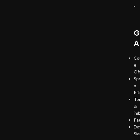
G
A
Co
e
Of
Sp
o
Rit
Te
di
imb
Pa
Do
Si