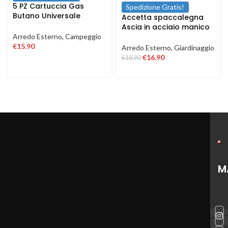
5 PZ Cartuccia Gas
Spedizione Gratis!
Butano Universale
Accetta spaccalegna
Ricarica fornello cucina
Ascia in acciaio manico
campeggio 190 gr
in fibra antiscivolo da
Arredo Esterno
,
Campeggio
600 1500 gr
€
15.90
Arredo Esterno
,
Giardinaggio
€
16.90
€
18.90
M