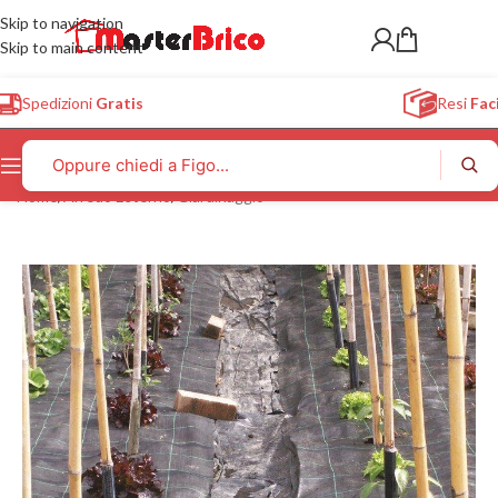
Skip to navigation
Skip to main content
Spedizioni
Gratis
Resi
Faci
Home
/
Arredo Esterno
/
Giardinaggio