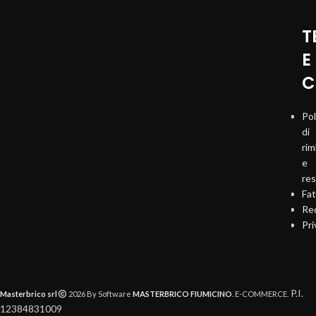
T
E
C
Pol
di
ri
e
re
Fat
Req
Pri
P.I.
Masterbrico srl
2026 By Software
MASTERBRICO FIUMICINO
. E-COMMERCE.
12384831009