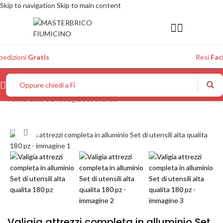
Skip to navigation
Skip to main content
pedizioni
Gratis
Resi
Faci
Oppure chiedi a Figo...
Home
/
Casa e Bricolage
/
Set utensili
Click to enlarge
Valigia attrezzi completa in alluminio Set