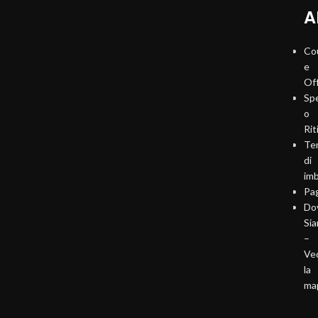
A
Co
e
Of
Sp
o
Rit
Te
di
imb
Pa
Do
Si
–
Ve
la
ma