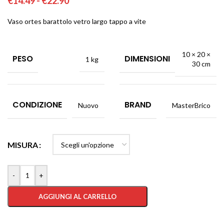
€
14.49
-
€
22.90
Vaso ortes barattolo vetro largo tappo a vite
10 × 20 ×
PESO
DIMENSIONI
1 kg
30 cm
CONDIZIONE
BRAND
Nuovo
MasterBrico
MISURA
-
+
AGGIUNGI AL CARRELLO