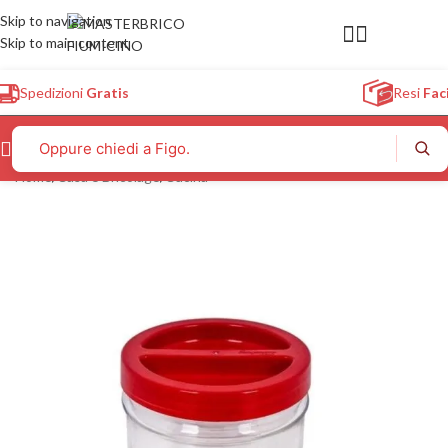
Skip to navigation
Skip to main content
Spedizioni
Gratis
Resi
Faci
Home
/
Casa e Bricolage
/
Cucina