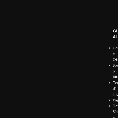
G
AL
Co
e
Of
Sp
o
Rit
Te
di
imb
Pa
Do
Si
–