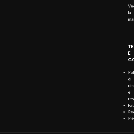
Ve
la
ma
TE
E
CO
Pol
di
ri
e
re
Fat
Req
Pri