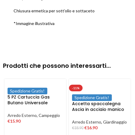
Chiusura ermetica per sott’olio e sottaceto
*Immagine illustrativa
Prodotti che possono interessarti...
-11%
Spedizione Gratis!
5 PZ Cartuccia Gas
Spedizione Gratis!
Butano Universale
Accetta spaccalegna
Ricarica fornello cucina
Ascia in acciaio manico
campeggio 190 gr
in fibra antiscivolo da
Arredo Esterno
,
Campeggio
600 1500 gr
€
15.90
Arredo Esterno
,
Giardinaggio
€
16.90
€
18.90