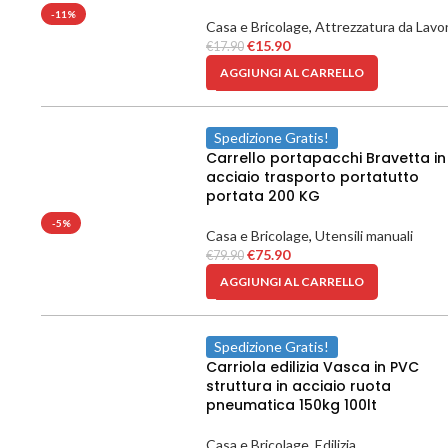
-11%
Casa e Bricolage
,
Attrezzatura da Lavo
€
15.90
€
17.90
AGGIUNGI AL CARRELLO
Spedizione Gratis!
Carrello portapacchi Bravetta in
acciaio trasporto portatutto
portata 200 KG
-5%
Casa e Bricolage
,
Utensili manuali
€
75.90
€
79.90
AGGIUNGI AL CARRELLO
Spedizione Gratis!
Carriola edilizia Vasca in PVC
struttura in acciaio ruota
pneumatica 150kg 100lt
Casa e Bricolage
,
Edilizia