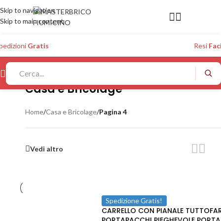
Skip to navigation
Skip to main content
pedizioni
Gratis
Resi
Faci
Casa e Bricolage
Home
/
Casa e Bricolage
/
Pagina 4
Vedi altro
Spedizione Gratis!
CARRELLO CON PIANALE TUTTOFA
PORTAPACCHI PIEGHEVOLE PORT