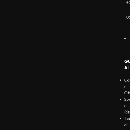
e
0
G
AL
Co
e
Of
Sp
o
Rit
Te
di