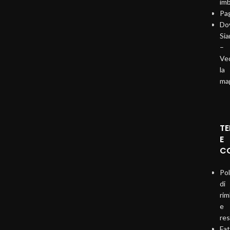
imb
Pa
Do
Si
–
Ve
la
ma
TE
E
CO
Pol
di
ri
e
re
Fat