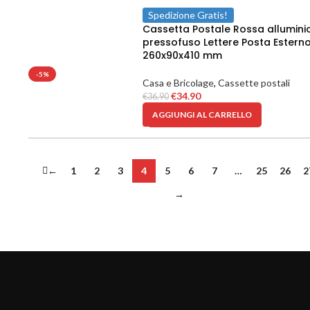
Spedizione Gratis!
Cassetta Postale Rossa allumini
pressofuso Lettere Posta Estern
260x90x410 mm
-5%
Casa e Bricolage
,
Cassette postali
€
34.90
€
36.90
AGGIUNGI AL CARRELLO
←
1
2
3
4
5
6
7
…
25
26
2
→