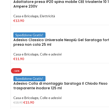
Adattatore presa IP20 spina mobile CEE trivalente 10 
Ampere 230V
Casa e Bricolage
,
Elettricità
€
13.90
Spedizione Gratis!
Adesivo Classico Universale Neopiù Gel Saratoga for
presa non cola 25 ml
Casa e Bricolage
,
Colle e adesivi
€
11.90
-16%
Spedizione Gratis!
Adesivo Colla di montaggio Saratoga Il Chiodo Fisso
trasparente inodore 125 ml
Casa e Bricolage
,
Colle e adesivi
€
15.90
€
18.90