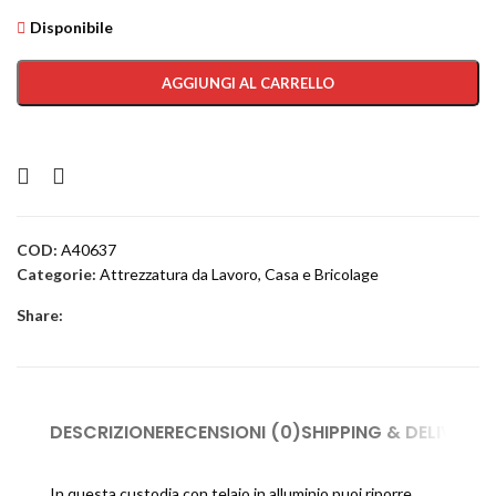
Disponibile
AGGIUNGI AL CARRELLO
COD:
A40637
Categorie:
Attrezzatura da Lavoro
,
Casa e Bricolage
Share:
DESCRIZIONE
RECENSIONI (0)
SHIPPING & DELIVERY
In questa custodia con telaio in alluminio puoi riporre