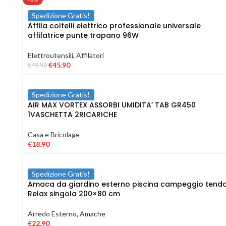
Spedizione Gratis!
Affila coltelli elettrico professionale universale
affilatrice punte trapano 96W
Elettroutensili
,
Affilatori
€
45.90
€
49.90
Spedizione Gratis!
AIR MAX VORTEX ASSORBI UMIDITA’ TAB GR450
1VASCHETTA 2RICARICHE
Casa e Bricolage
€
18.90
Spedizione Gratis!
Amaca da giardino esterno piscina campeggio tend
Relax singola 200×80 cm
Arredo Esterno
,
Amache
€
22.90