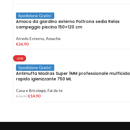
Spedizione Gratis!
Amaca da giardino esterno Poltrona sedia Relax
campeggio piscina 150×120 cm
Arredo Esterno
,
Amache
€
26.90
-12%
Spedizione Gratis!
Antimuffa Madras Super 1MM professionale mufficida
rapido igienizzante 750 ML
Casa e Bricolage
,
Fai da te
€
14.90
€
16.90