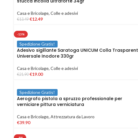
stucca incolla ultraforte 34gr
Casa e Bricolage
,
Colle e adesivi
€
12.49
€
13.49
-13%
Spedizione Gratis!
Adesivo sigillante Saratoga UNICUM Colla Trasparen
Universale Inodore 330gr
Casa e Bricolage
,
Colle e adesivi
€
19.00
€
21.90
Spedizione Gratis!
Aerografo pistola a spruzzo professionale per
verniciare pittura verniciatura
Casa e Bricolage
,
Attrezzatura da Lavoro
€
39.90
-8%