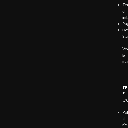
Te
di
imb
Pa
Do
Si
–
Ve
la
ma
TE
E
CO
Pol
di
ri