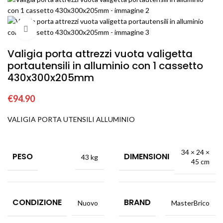
Click to enlarge
Valigia porta attrezzi vuota valigetta
portautensili in alluminio con 1 cassetto
430x300x205mm
€
94.90
VALIGIA PORTA UTENSILI ALLUMINIO
34 × 24 ×
PESO
DIMENSIONI
43 kg
45 cm
CONDIZIONE
BRAND
Nuovo
MasterBrico