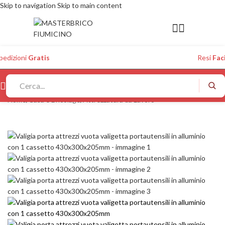
Skip to navigation
Skip to main content
pedizioni
Gratis
Resi
Faci
Home
/
Casa e Bricolage
/
Attrezzatura da Lavoro