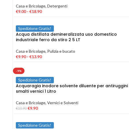
Casa e Bricolage
,
Detergenti
€
9.00
-
€
18.90
Spedizione Gratis!
Acqua distillata demineralizzata uso domestico
industriale ferro da stiro 2 5 LT
Casa e Bricolage
,
Pulizia e bucato
€
9.90
-
€
13.90
-9%
Spedizione Gratis!
Acquaragia inodore solvente diluente per antiruggini
smalti vernici 1 Litro
Casa e Bricolage
,
Vernici e Solventi
€
9.90
€
10.90
Spedizione Gratis!